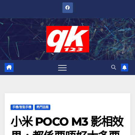
跳
至
內
容
手機/智能手機
熱門話題
小米 POCO M3 影相效