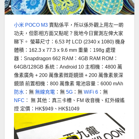
小米 POCO M3
賣點係平，所以係外觀上用左一啲
功夫，但影相方面又點呢？我地今日實測左俾大家
睇下。 螢幕尺寸：6.53 吋 LCD (2340 x 1080) 機身
體積：162.3 x 77.3 x 9.6 mm 重量：198g 處理
器：Snapdragon 662 RAM：4GB RAM ROM：
64GB/128GB 系統：Android 10 主相機：4800 萬
像素廣角 + 200 萬像素微距鏡頭 + 200 萬像素景深
鏡頭 前置相機：800 萬像素 電池容量：6000 mAh
防水
：無
無線充電
：無
5G
：無
WiFi 6
：無
NFC
： 無 其他：真三卡槽、FM 收音機、紅外線遙
控 定價：HK$949、HK$1049