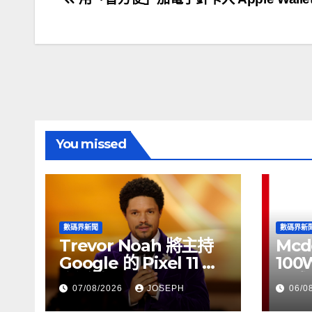
文
章
導
覽
You missed
數碼界新聞
數碼界新
Trevor Noah 將主持
Mcd
Google 的 Pixel 11 推
100
介活動
正式
07/08/2026
JOSEPH
06/0
HK$