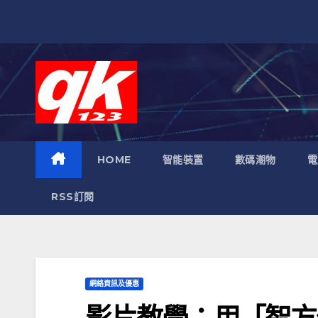
跳
至
內
容
HOME
智能裝置
數碼潮物
電
RSS訂閱
網絡資訊及優惠
影片教學：用「智方便