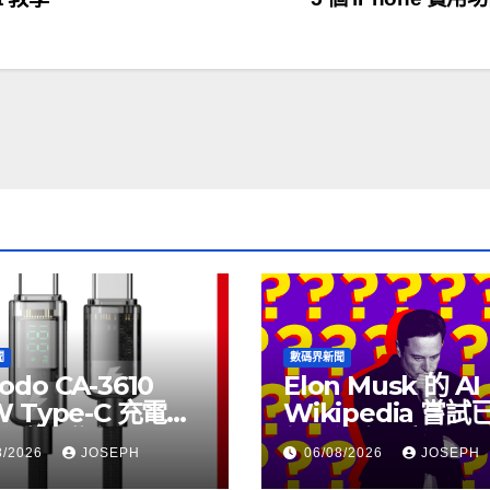
聞
數碼界新聞
odo CA-3610
Elon Musk 的 AI
W Type-C 充電線
Wikipedia 嘗
上市，售價
個月沒有更新了
8/2026
JOSEPH
06/08/2026
JOSEPH
115