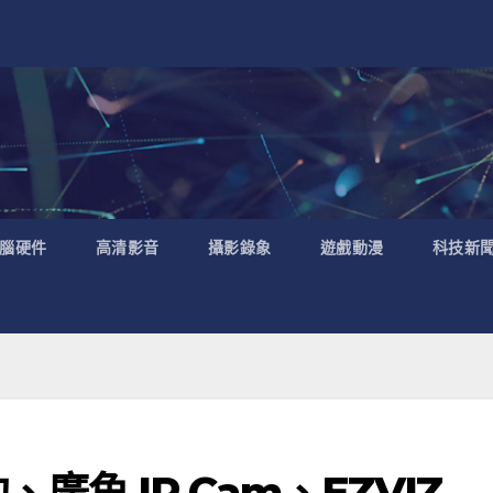
腦硬件
高清影音
攝影錄象
遊戲動漫
科技新
、廣角 IP Cam、EZVIZ