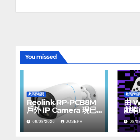
導
覽
You missed
數碼界新聞
數碼界新
Reolink RP-PCB8M
由 W
戶外 IP Camera 現已
戲網
上市，售價 HK$722
09/08/2026
JOSEPH
08/0