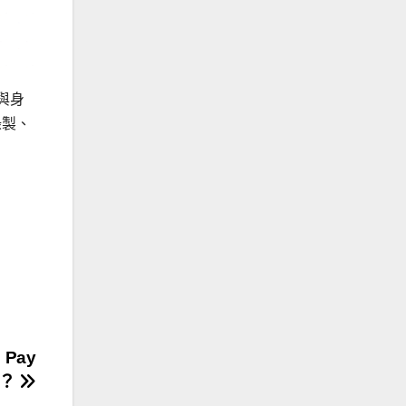
 與身
錄製、
 Pay
？