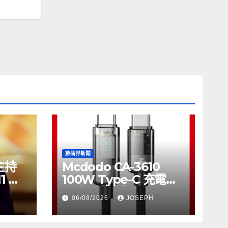
數碼界新聞
將主持
Mcdodo CA-3610
11 推
100W Type-C 充電線
正式上市，售價
06/08/2026
JOSEPH
HK$115