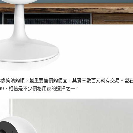
但求影像夠清夠順，最重要售價夠便宜，其實三數百元就有交易。螢
僅＄299，相信是不少價格用家的選擇之一。