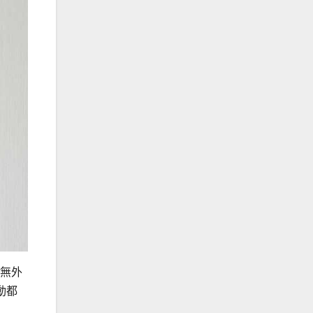
在無外
動都