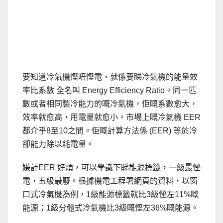
要知道冷氣機慳唔慳電，就係要睇冷氣機的能量效
率比系數 全名叫 Energy Efficiency Ratio。同一匹
數或者相同製冷能力的嘅冷氣機，佢嘅系數愈大，
效率就愈高，用電量就愈小。市場上嘅冷氣機 EER
都介乎8至10之間。佢嘅計算方法係 (EER) 等於冷
卻能力除以耗電量。
嫌計EER 好煩，可以學識下睇能源標籤，一級最慳
電，五級最廢。根據機電工程署網頁的資料，以窗
口式冷氣機為例，1級能源標籤就比3級慳左11%嘅
能源；1級分體式冷氣機比3級嘅慳左36%嘅能源。