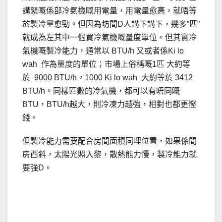
講緊嘅係部冷氣機嘅用電量，用電量愈高，就唔等
於製冷量愈勁。但因為坊間D人講下講下，幾多”匹”
就成為左其中一個買冷氣機嘅量度單位。但其實冷
氣機嘅製冷能力，通常以 BTU/h 又或者係Ki lo
wah 作為量度的單位；市場上俗稱嘅1匹 大約等
於 9000 BTU/h。1000 Ki lo wah 大約等於 3412
BTU/h。同樣匹數的冷氣機，都可以有唔同嘅
BTU，BTU/h越大，則冷凍力越強，相對也都更慳
錢。
但製冷能力需要配合房間面積同埋位置，如果係間
房西斜，太陽光照入黎，散熱能力慢，製冷能力就
要強D。