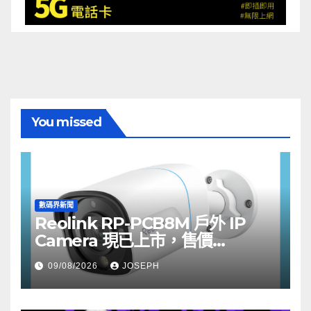
You missed
數碼界新聞
Reolink RP-PCB8M 戶外 IP
Camera 現已上市，售價
HK$722
09/08/2026
JOSEPH