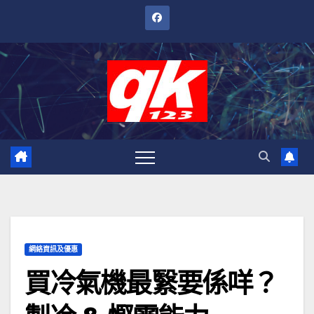
跳
至
內
容
網絡資訊及優惠
買冷氣機最繄要係咩？