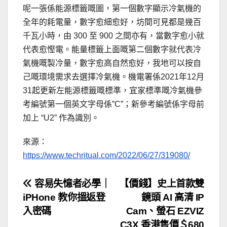
呢一張係能源標籤嘅圖，第一個數字顯示冷氣機的
全年的耗電量，數字愈細愈好，坊間可見都是幾百
千瓦小時，由 300 至 900 之間亦有，當數字愈小就
代表愈慳電。能量標籤上面嘅第二個數字就代表冷
氣機嘅製冷量，數字愈高自然愈好，我地可以按自
己嘅環境需求去選擇冷氣機。機電署係2021年12月
31起更新左能源標籤嘅標準，宜家標準嘅冷氣機參
考編號第一個英文字母係”C”；新參考編號係字母前
加上 “U2” 作為識別。
來源：
https://www.techritual.com/2022/06/27/319080/
文
容易失憶者必學｜
【價錢】史上首款雙
iPHone 教你搵返登
鏡頭 AI 高清 IP
章
入密碼
Cam、螢石 EZVIZ
C3X 香港售價＄680