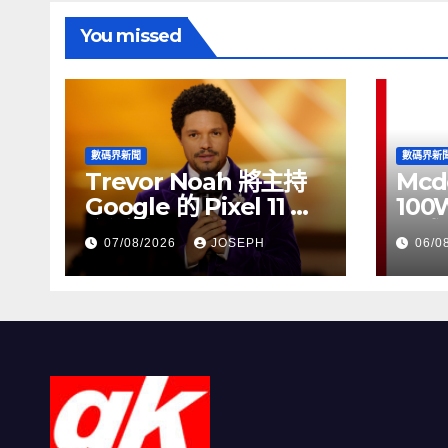
You missed
數碼界新聞
數碼界新
Trevor Noah 將主持
Mcd
Google 的 Pixel 11 推
100
介活動
正式
07/08/2026
JOSEPH
06/0
HK$