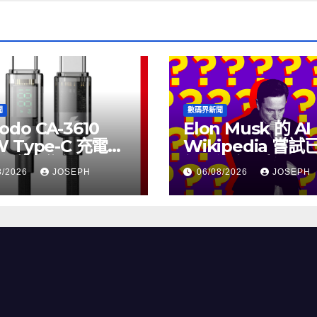
聞
數碼界新聞
odo CA-3610
Elon Musk 的 AI
W Type-C 充電線
Wikipedia 嘗
上市，售價
個月沒有更新了
8/2026
JOSEPH
06/08/2026
JOSEPH
115