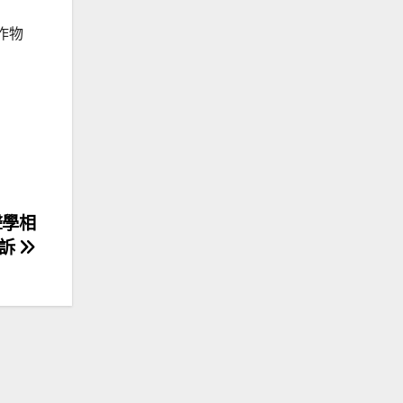
作物
聲學相
投訴