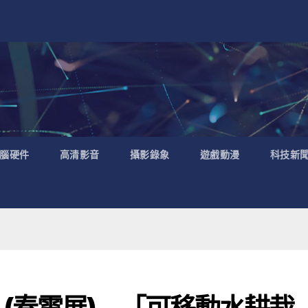
腦硬件
高清影音
攝影錄象
遊戲動漫
科技新
(春電展) – 「可移動水耕栽