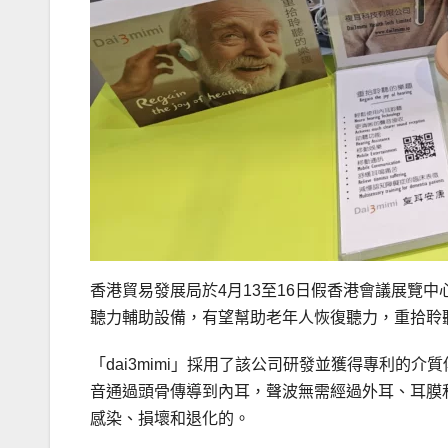
香港貿易發展局於4月13至16日假香港會議展覽中心
聽力輔助設備，有望幫助老年人恢復聽力，重拾聆
「dai3mimi」採用了該公司研發並獲得專利的
音通過頭骨傳導到內耳，聲波無需經過外耳、耳膜
感染、損壞和退化的。