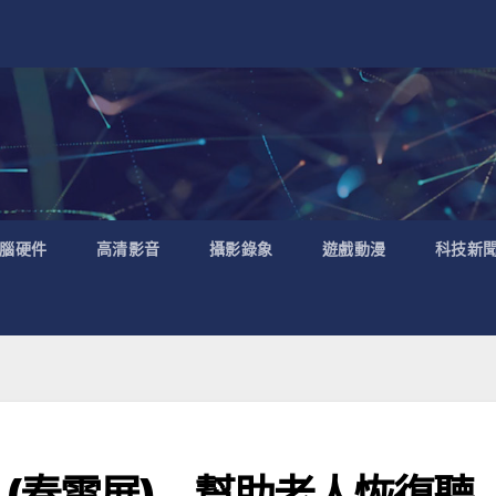
腦硬件
高清影音
攝影錄象
遊戲動漫
科技新
(春電展) – 幫助老人恢復聽