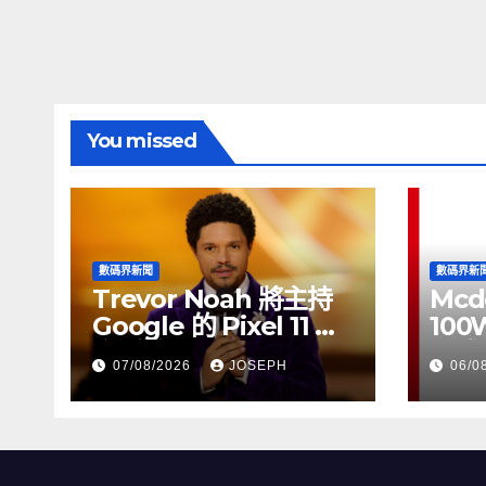
覽
You missed
數碼界新聞
數碼界新
Trevor Noah 將主持
Mcd
Google 的 Pixel 11 推
100
介活動
正式
07/08/2026
JOSEPH
06/0
HK$