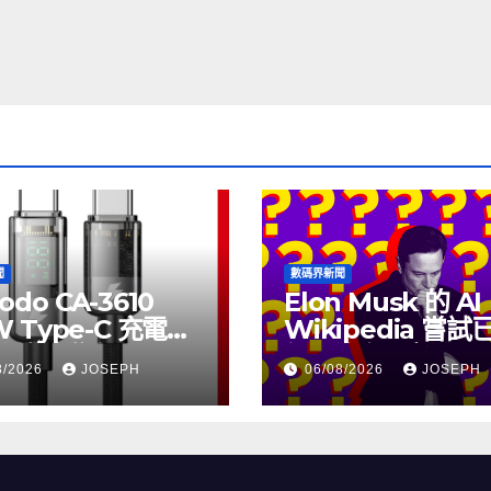
聞
數碼界新聞
odo CA-3610
Elon Musk 的 AI
W Type-C 充電線
Wikipedia 嘗
上市，售價
個月沒有更新了
8/2026
JOSEPH
06/08/2026
JOSEPH
115