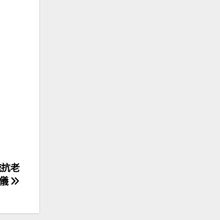
流抗老
容儀