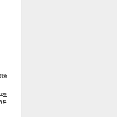
創新
將聲
容易