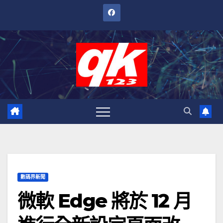
跳
至
內
容
數碼界新聞
微軟 Edge 將於 12 月