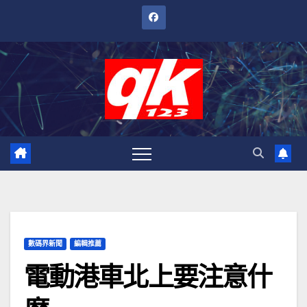
跳
至
內
容
數碼界新聞
編輯推薦
電動港車北上要注意什