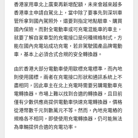
香港家用車北上廣東再新增配額，未來會越來越多
香港車主申請自駕北上，當中除了要事先到深圳車
管所拿到國內駕照外，還要到指定地點驗車、購買
國內保險。而對全電動車或可充電混能車的車主，
就要了解自家車型的充電接口是何種規格制式，方
能在國內充電站成功充電，若非駕駛國產品牌電動
車，基本上必須合式合規的安全轉換器。
由於香港大部分電動車使用歐標充電標準，而內地
則使用國標，兩者在充電接口形狀和通訊系統上不
盡相同，因此車主在北上充電時需要另購電動車充
電轉換器。市場上難以找到合適的轉換器，且目前
僅有少數供應商提供電動車快速充電轉換器，價格
從港幣數千元到數萬元不等。然而，內地充電樁的
規格各不相同，即使使用充電轉換器，仍可能無法
為車輛提供合適的充電功率。