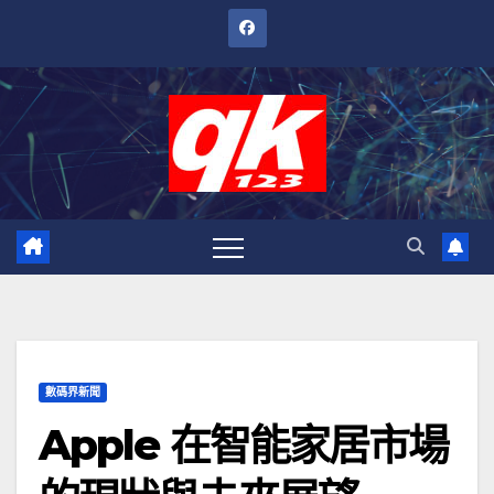
跳
至
內
容
數碼界新聞
Apple 在智能家居市場