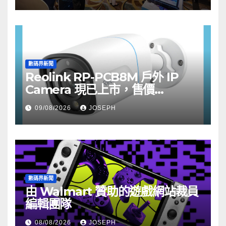
數碼界新聞
Reolink RP-PCB8M 戶外 IP
Camera 現已上市，售價
HK$722
09/08/2026
JOSEPH
數碼界新聞
由 Walmart 贊助的遊戲網站裁員
編輯團隊
08/08/2026
JOSEPH