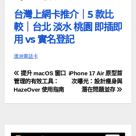
台灣上網卡推介｜5 款比
較｜台北 淡水 桃園 即插即
用 vs 實名登記
澳洲電話卡
文
提升 macOS 窗口
iPhone 17 Air 原型首
管理的有效工具：
次曝光：設計瘦身與
章
HazeOver 使用指南
潛在問題並存
導
覽