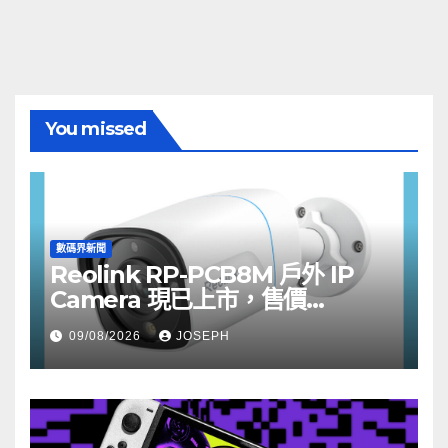
You missed
數碼界新聞
Reolink RP-PCB8M 戶外 IP
Camera 現已上市，售價
HK$722
09/08/2026
JOSEPH