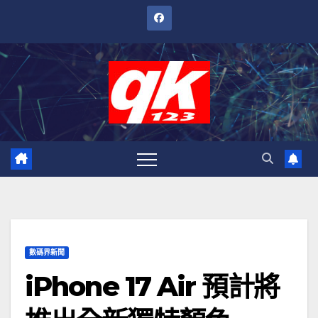
跳
至
內
容
數碼界新聞
iPhone 17 Air 預計將