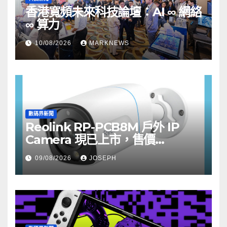
香港寬頻未來科技論壇：AI ∞ 網絡
∞ 算力
10/08/2026
MARKNEWS
數碼界新聞
Reolink RP-PCB8M 戶外 IP
Camera 現已上市，售價
HK$722
09/08/2026
JOSEPH