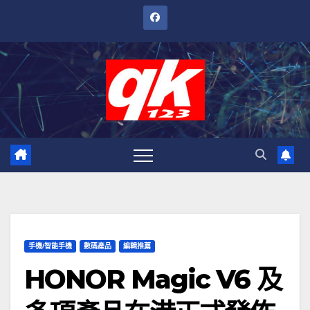
跳
至
內
容
手機/智能手機
數碼產品
編輯推薦
HONOR Magic V6 及