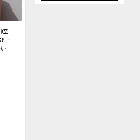
延伸至
管理，
式、