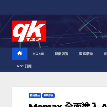
跳
至
內
容
HOME
智能裝置
數碼潮物
電
RSS訂閱
數碼產品
編輯推薦
Momax 全面進入 