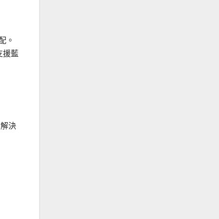
搭配。
支援藍
為
音解決