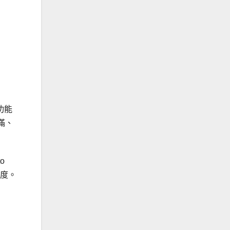
功能
滿、
o
活度。