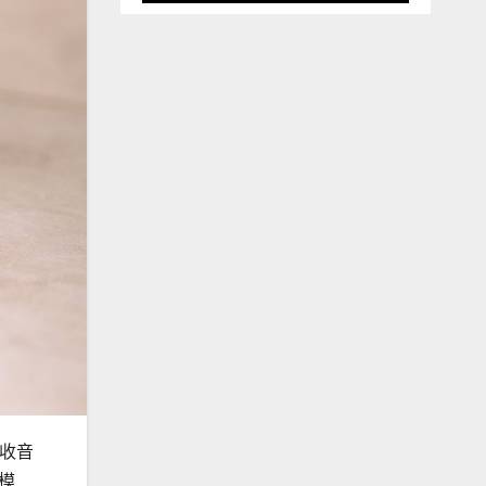
收音
收模