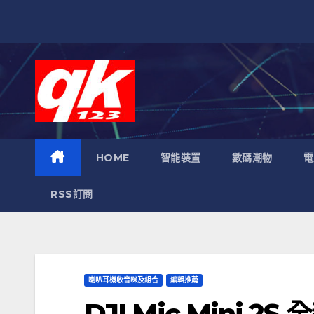
跳
至
內
容
HOME
智能裝置
數碼潮物
電
RSS訂閱
喇叭耳機收音咪及組合
編輯推薦
DJI Mic Mini