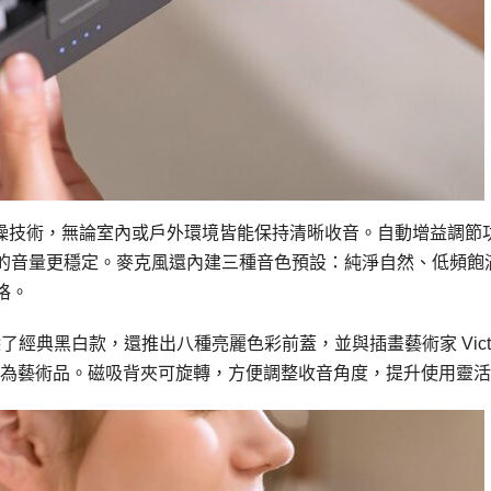
 AI 深度降噪技術，無論室內或戶外環境皆能保持清晰收音。自動增益調節
的音量更穩定。麥克風還內建三種音色預設：純淨自然、低頻飽
格。
美學。除了經典黑白款，還推出八種亮麗色彩前蓋，並與插畫藝術家 Vict
能成為藝術品。磁吸背夾可旋轉，方便調整收音角度，提升使用靈