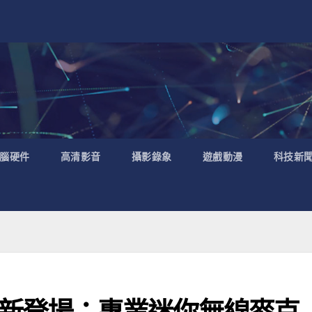
腦硬件
高清影音
攝影錄象
遊戲動漫
科技新
 2S 全新登場：專業迷你無線麥克