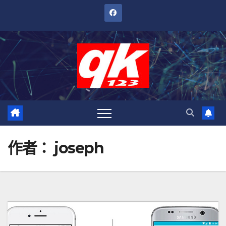
跳
至
內
容
作者：
joseph