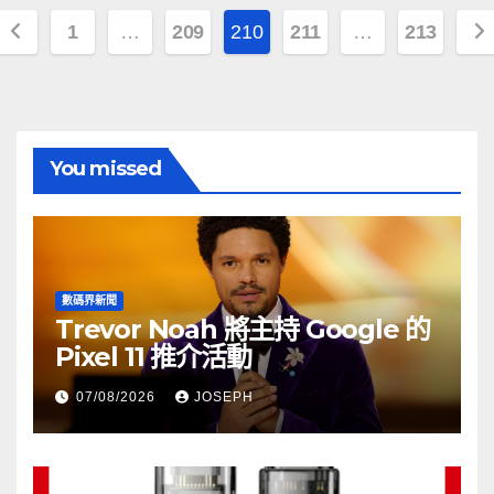
文
1
…
209
210
211
…
213
章
分
頁
You missed
數碼界新聞
Trevor Noah 將主持 Google 的
Pixel 11 推介活動
07/08/2026
JOSEPH