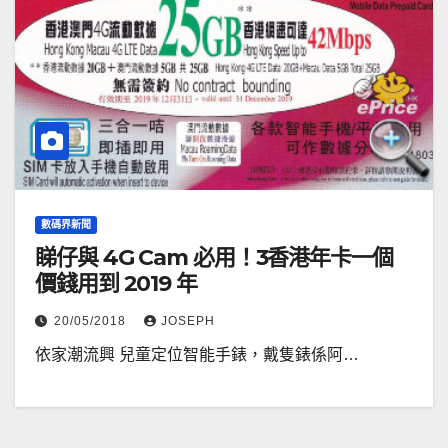
數碼界新聞
睇仔與 4G Cam 必用！3香港年卡一個
價錢用到 2019 年
20/05/2018
JOSEPH
依家潮流興 兒童定位智能手錶，戴隻錶係阿…