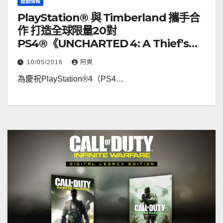
遊戲情報
PlayStation® 與 Timberland 攜手合
作 打造全球限量20對
PS4®《UNCHARTED 4: A Thief’s
End™》特別版6吋皮靴
10/05/2016
阿爽
為慶祝PlayStation®4（PS4…