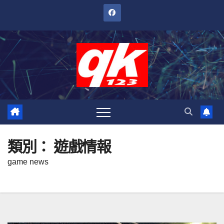
跳
至
內
容
類別：
遊戲情報
game news