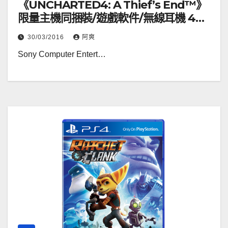
《UNCHARTED4: A Thief’s End™》
限量主機同捆裝/遊戲軟件/無線耳機 4月
5日(二)起接受預訂
30/03/2016
阿爽
Sony Computer Entert…