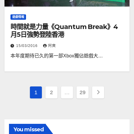
遊戲情報
時間就是力量《Quantum Break》4
月5日強勢登陸香港
15/03/2016
阿爽
本年度期待已久的第一部Xbox獨佔遊戲大…
文
1
2
…
29
章
分
頁
You missed