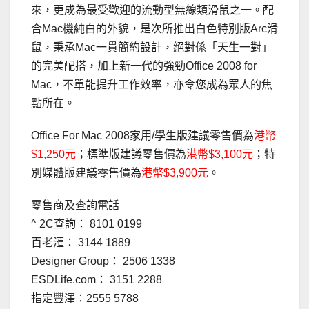
來，更成為最受歡迎的流動型無線類滑鼠之一。配
合Mac機純白的外貌，是次所推出白色特別版Arc滑
鼠，秉承Mac一貫簡約設計，絕對係「天生一對」
的完美配搭，加上新一代的強勁Office 2008 for
Mac，不單能提升工作效率，亦令您成為眾人的焦
點所在。
Office For Mac 2008家用/學生版建議零售價為
港幣
$1,250元
；標準版建議零售價為
港幣$3,100元
；特
別媒體版建議零售價為
港幣$3,900元
。
零售商及查詢電話
^ 2C查詢： 8101 0199
百老滙： 3144 1889
Designer Group： 2506 1338
ESDLife.com： 3151 2288
指定豐澤：2555 5788