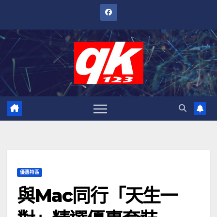
跳
至
內
容
優惠特區
與Mac同行「天生一