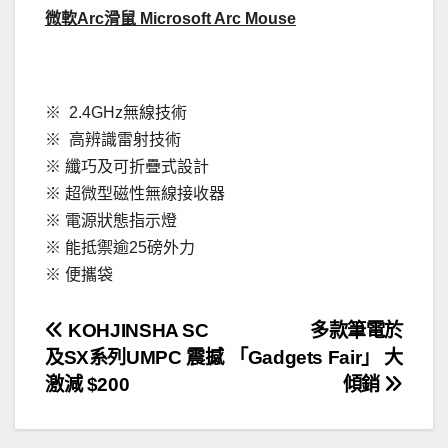
微軟Arc滑鼠 Microsoft Arc Mouse
※ 2.4GHz無線技術
※ 高辨識雷射技術
※ 纖巧及可折疊式設計
※ 超微型磁性無線接收器
※ 電源狀態指示燈
※ 能抵禦逾25磅外力
※ 便攜袋
文
KOHJINSHA SC
多款筆電於
及SX系列UMPC 震撼
「Gadgets Fair」 大
章
激減 $200
傾銷
導