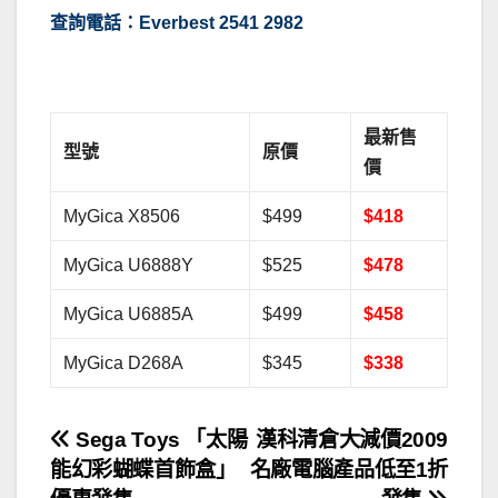
查詢電話：Everbest 2541 2982
最新售
型號
原價
價
MyGica X8506
$499
$418
MyGica U6888Y
$525
$478
MyGica U6885A
$499
$458
MyGica D268A
$345
$338
文
Sega Toys 「太陽
漢科清倉大減價2009
能幻彩蝴蝶首飾盒」
名廠電腦產品低至1折
章