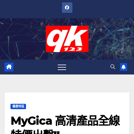
跳
至
內
容
優惠特區
MyGica 高清產品全線