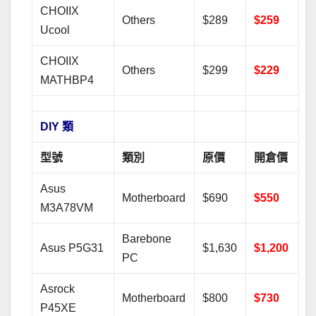
CHOIIX
Others
$289
$259
Ucool
CHOIIX
Others
$299
$229
MATHBP4
DIY 類
型號
類別
原價
開倉價
Asus
Motherboard
$690
$550
M3A78VM
Barebone
Asus P5G31
$1,630
$1,200
PC
Asrock
Motherboard
$800
$730
P45XE