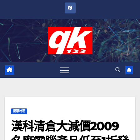
跳
至
內
容
優惠特區
漢科清倉大減價2009