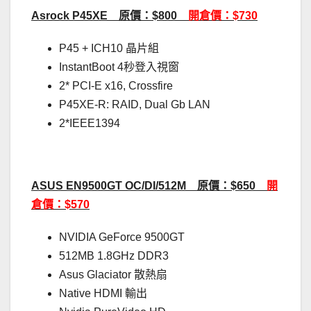
Asrock P45XE 原價：$800
開倉價：$730
P45 + ICH10 晶片組
InstantBoot 4秒登入視窗
2* PCI-E x16, Crossfire
P45XE-R: RAID, Dual Gb LAN
2*IEEE1394
ASUS EN9500GT OC/DI/512M 原價：$650
開
倉價：$570
NVIDIA GeForce 9500GT
512MB 1.8GHz DDR3
Asus Glaciator 散熱扇
Native HDMI 輸出