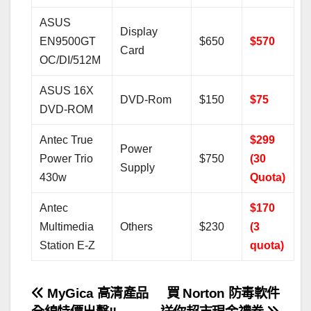
ASUS
Display
EN9500GT
$650
$570
Card
OC/DI/512M
ASUS 16X
DVD-Rom
$150
$75
DVD-ROM
Antec True
$299
Power
Power Trio
$750
(30
Supply
430w
Quota)
Antec
$170
Multimedia
Others
$230
(3
Station E-Z
quota)
文
MyGica 高清產品
買 Norton 防毒軟件