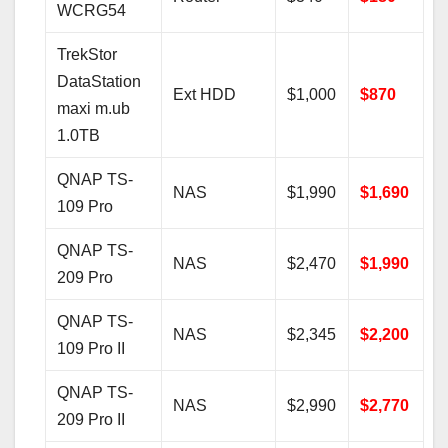
WCRG54
TrekStor
DataStation
Ext HDD
$1,000
$870
maxi m.ub
1.0TB
QNAP TS-
NAS
$1,990
$1,690
109 Pro
QNAP TS-
NAS
$2,470
$1,990
209 Pro
QNAP TS-
NAS
$2,345
$2,200
109 Pro II
QNAP TS-
NAS
$2,990
$2,770
209 Pro II