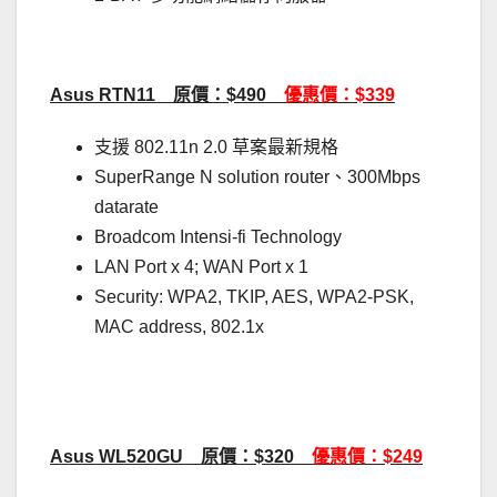
Asus RTN11 原價：$490
優惠價：$339
支援 802.11n 2.0 草案最新規格
SuperRange N solution router、300Mbps
datarate
Broadcom Intensi-fi Technology
LAN Port x 4; WAN Port x 1
Security: WPA2, TKIP, AES, WPA2-PSK,
MAC address, 802.1x
Asus WL520GU 原價：$320
優惠價：$249