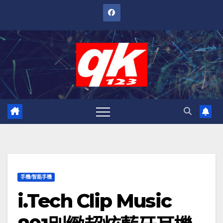
跳
至
內
容
手機/智能手機
i.Tech Clip Music