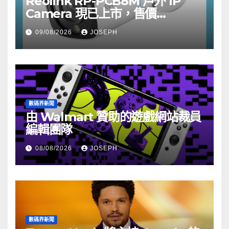
Reolink RP-PCB8M 戶外 IP
Camera 現已上市，售價
HK$722
09/08/2026
JOSEPH
數碼界新聞
由 Walmart 贊助的遊戲網站裁員
編輯團隊
08/08/2026
JOSEPH
數碼界新聞