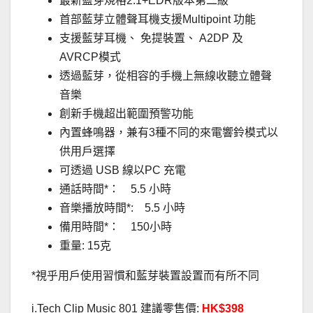
最新藍芽規格2.1+EDR版本第二級
首部藍芽立體聲耳機支援Multipoint 功能
支援藍芽耳機、 免提裝置、 A2DP 及
AVRCP模式
透過藍芽，從相容的手機上無線收聽立體聲
音樂
創新手機超出範圍預警功能
內置蜂鳴器，兼有3種不同的來電響鈴模式以
供用戶選擇
可透過 USB 線以PC 充電
通話時間*： 5.5 小時
音樂播放時間*: 5.5 小時
備用時間*： 150小時
重量: 15克
*視乎用戶使用習慣和藍芽裝置設置而有所不同
i.Tech Clip Music 801 建議零售價:
HK$398