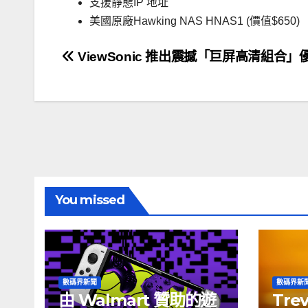
支援靜態IP 地址
美國原廠Hawking NAS HNAS1 (價值$650)
文
ViewSonic 推出震撼「巨屏高清組合」
章
導
覽
You missed
數碼界新聞
數碼界新
由 Walmart 贊助的遊
Tre