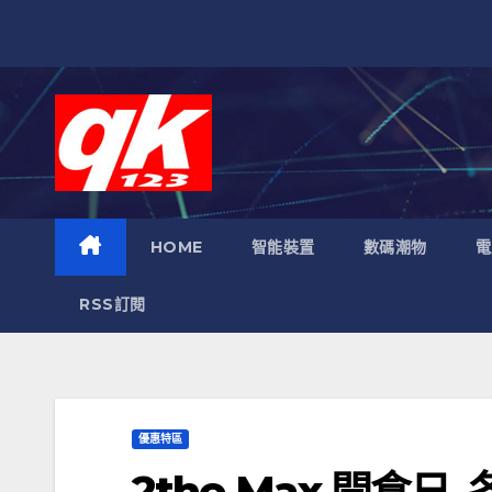
跳
至
內
容
HOME
智能裝置
數碼潮物
電
RSS訂閱
優惠特區
2the Max 開倉