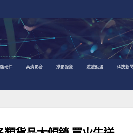
腦硬件
高清影音
攝影錄象
遊戲動漫
科技新
日–各類貨品大傾銷 買火牛送