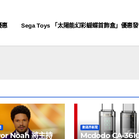
優惠
Sega Toys 「太陽能幻彩蝴蝶首飾盒」優惠
聞
數碼界新聞
vor Noah 將主持
Mcdodo CA-361