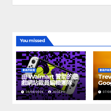
章
導
覽
You missed
數碼界新聞
數碼界新
由 Walmart 贊助的遊
Tre
戲網站裁員編輯團隊
Goog
介活
08/08/2026
JOSEPH
07/0