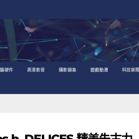
腦硬件
高清影音
攝影錄象
遊戲動漫
科技新
s b. DELICES 精美朱古力