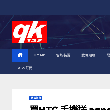
跳
至
內
容
HOME
智能裝置
數碼潮物
電
RSS訂閱
數碼優惠
買HTC 手機送 agne