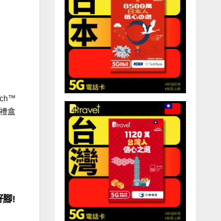
ch™
力禮盒
腳!