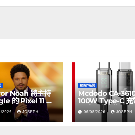
聞
數碼界新聞
vor Noah 將主持
Mcdodo CA-361
le 的 Pixel 11 推
100W Type-C 
動
正式上市，售價
8/2026
JOSEPH
06/08/2026
JOSEPH
HK$115