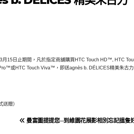
月15日止期間，凡於指定商舖購買HTC Touch HD™, HTC Tou
 Pro™或HTC Touch Viva™，即送agnès b. DÉLICES精美朱古
形式送贈）
曼富圖提提您─到維園花展影相別忘記搵隻好