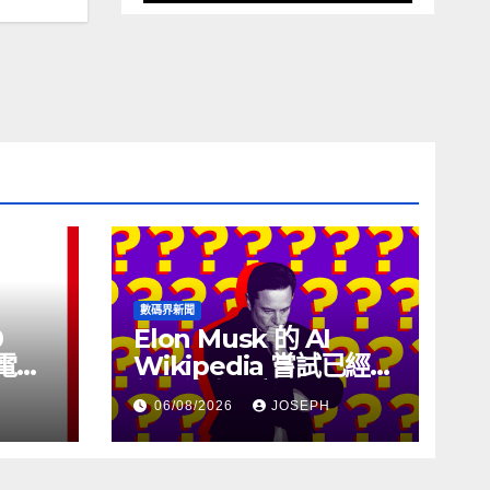
數碼界新聞
0
Elon Musk 的 AI
充電線
Wikipedia 嘗試已經幾
個月沒有更新了
06/08/2026
JOSEPH