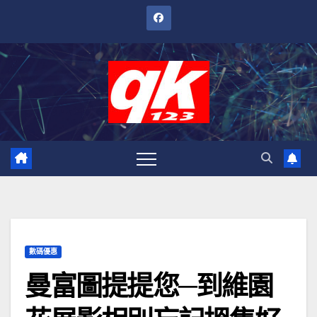
跳
至
內
容
數碼優惠
曼富圖提提您─到維園