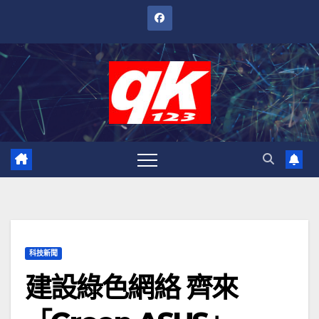
跳
至
內
容
科技新聞
建設綠色網絡 齊來