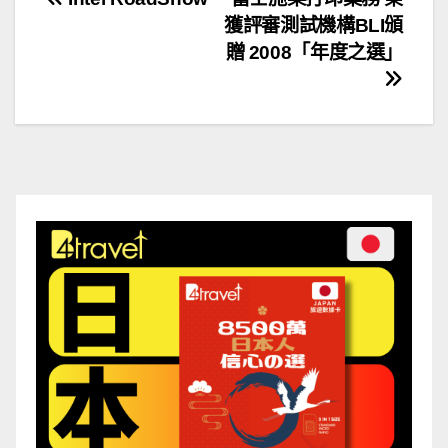
文
獲評審測試機構BLI頒
章
贈 2008「年度之選」
導
覽