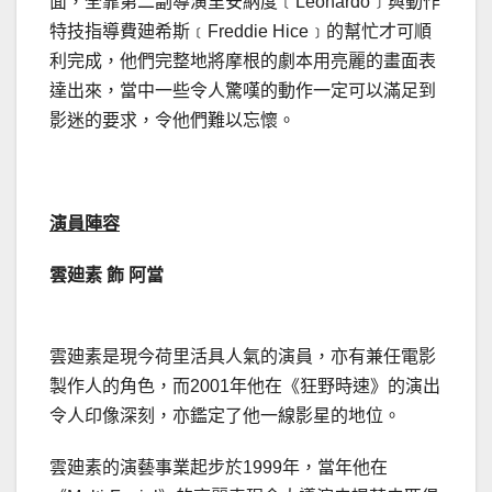
面，全靠第二副導演里安納度﹝Leonardo﹞與動作
特技指導費廸希斯﹝Freddie Hice﹞的幫忙才可順
利完成，他們完整地將摩根的劇本用亮麗的畫面表
達出來，當中一些令人驚嘆的動作一定可以滿足到
影迷的要求，令他們難以忘懷。
演員陣容
雲廸素 飾 阿當
雲廸素是現今荷里活具人氣的演員，亦有兼任電影
製作人的角色，而2001年他在《狂野時速》的演出
令人印像深刻，亦鑑定了他一線影星的地位。
雲廸素的演藝事業起步於1999年，當年他在