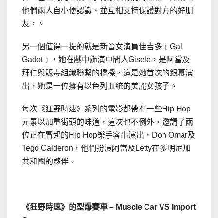
他們兩人自小便認識、並互相支持保護對方的好朋
友，。
另一個值得一提的就是新晉女演員佳吉多﹝Gal
Gadot﹞，她在戲中飾演中間人Gisele，是阿當及
拜仁與販毒組織聯繫的橋樑，這是她首次的銀幕演
出，她是一位擁有以色列血統的美麗女孩子。
每次《狂野時速》系列的電影都帶有一些Hip Hop
元素以加重街頭的味道，這次也不例外，邀請了兩
位正在冒起的Hip Hop樂手客串演出，Don Omar及
Tego Calderon，他們扮演阿當及Letty在多明尼加
共和國的夥伴。
《狂野時速》的型爆賽車 – Muscle Car VS Import