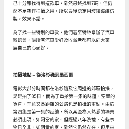
己十分難找得到這款車，雖然最終找到7輛，但仍
然不足夠作拍攝之用，所以最後決定用玻璃纖維仿
製，效果不錯。
為了找一些特別的車款，他們甚至特地舉辦了汽車
徵選會，讓所有汽車愛好及收藏者都可以向大家一
展自己的心頭好。
拍攝地點 – 從洛杉磯到墨西哥
電影大部分時間都在洛杉磯及它周邊的郊區拍攝，
足足拍了85日。而為了重拾第一集的味道，空置的
貨倉、荒蕪又長距離的公路也是拍攝的重點。由於
第四集是第一集的延續，所以某些為人熟悉的場景
必須出現，如阿當的家。但經過八年洗禮，有些事
物已全非，如阿當的家，雖然它仍然存在，但用來