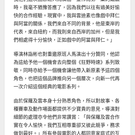
時，我毫不猶豫答應了，因為我們以往有過美好愉
快的合作經驗。現實中，我與雲迪素也像戲中拜仁
與阿當的關係，我們來自不同的背景，他是東岸的
代表，來自紐約，而我則來自西岸的加州，但是我
們相處得十分愉快，正如戲中的阿當與拜仁。」
導演林詣彬也對重邀原班人馬演出十分贊同，他認
為這給予他一個機會去向整個《狂野時速》系列致
敬，同時亦給予一個機會讓他帶入新原素予這四個
角色，也把這個品牌推向另一個層次，向新一代再
一次介紹這個經典的電影系列。
由於保羅及雲本身十分熟悉角色，所以對故事、各
種賽車及動作場面都提供不少寶貴的意見，導演對
細節的處理亦令他們非常讚賞：「與保羅及雲合作
實在令人愉快，我們互相尊重卻又彼此競爭，務求
做到最好。」所有參與電影的人都同意家庭式的互