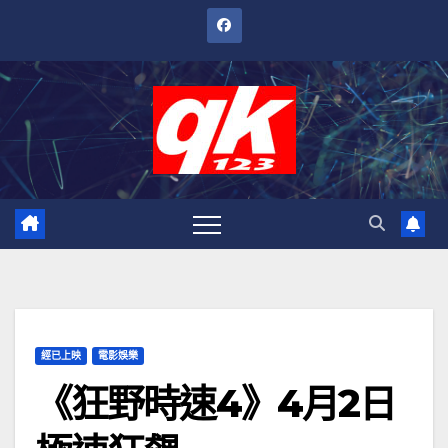
跳
至
內
容
經已上映
電影娛樂
《狂野時速4》4月2日