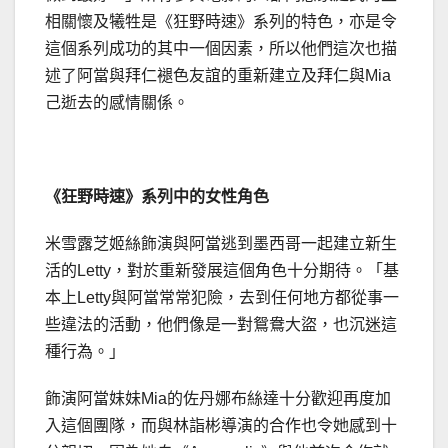
相關懷及犧牲是《狂野時速》系列的特色，亦是令
這個系列成功的其中一個因素，所以他們這次也描
述了阿當與拜仁褪色友誼的重新建立及拜仁與Mia
己逝去的感情關係。
《狂野時速》系列中的女性角色
米雪露芝姬絲飾演與阿當逃到墨西哥一起建立新生
活的Letty，對於重新發展這個角色十分期待。「基
本上Letty與阿當常常犯險，去到任何地方都從事一
些違法的活動，他們像是一對鴛鴦大盜，也沉迷這
種行為。」
飾演阿當妹妹Mia的佐丹娜布絲達十分歡迎再度加
入這個團隊，而與林詣彬導演的合作也令她感到十