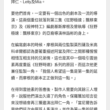
拜仁、Letty及Mia。
要他們首肯，一定要有一個出色的劇本及一流的導
演，這兩個重任就落到第三集《狂野極速；飄移東
京》及《殺神特工》編劇基斯摩根及曾執導《狂野
極速：飄移東京》的亞裔導演林詣彬的身上。
在編寫劇本的時候，摩根與兩位監製莫烈薩及米高
科卓爾都認為要著重描述阿當及拜仁之間那種惺惺
相惜互相支持的兄弟情，這也是其中一個吸引雲迪
素再度重返《狂野時速》系列的原因，而這次他更
兼任監製一角。「我個人希望這一集是第一集的延
續，而摩根的劇本正正做到這一點。」
在得到雲迪素的答應後，製作人需要向其餘三人埋
手，說服他們演出久違了的角色。保羅獲加坦言從
來沒想過會再三獲邀演出拜仁一角，「當尼爾告訴
我他們這次由原班人馬演出，並作為第一集的延續