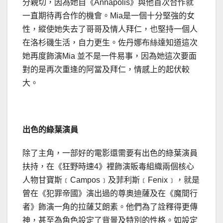
分親切，因為她自《Annapolis》與他首次合作就
一直期待再合作的機會。Mia是一個十分堅強的女
性，縱使她失去了哥哥及情人拜仁，也堅持一個人
在洛杉磯生活，自力更生。佐丹娜布絲達知道這次
她再度飾演Mia 並不是一件易事，因為她這次要面
對的是再次重逢的阿當及拜仁，情感上的起伏較
大。
出色的綠葉演員
除了主角，一部好的電影還需要有出色的綠葉演員
扶持，在《狂野時速4》裡飾演販毒組織兩個核心
人物甘寶斯﹝Campos﹞及菲利斯﹝Fenix﹞，就是
曾在《犯罪帝國》演出過的尊奧迪薩及在《魔間行
者》飾演一角的拉薩艾朗素。他們為了詮釋得更傳
神，甚至為角色設定了背景及特別的性格。如設定