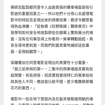
導師及監製都同意令人血脈賁張的賽車場面是吸引
影迷的重要因素之一，所以他們十分用心去處理電
影中的特技及呈現出來的視覺效果，務求令觀眾看
得熱血沸騰。「從執導《狂野極速；飄移東京》中
我學到如何安全地炮製那些在銀幕上驚險萬分的場
面，沒有任何事及得上你看到一架車轉動拋起，再
安全落地更刺激，而我們則要真實地捕捉這些畫
面，呈現給觀眾。」
保羅獲加也同意電影呈現出的真實性十分重要，
「我之前參與的第一、二集中的飛車場面其實有些
超現實，有些誇張，但其實我覺得拜仁的駕車技術
與其他人不同，應該是比較平穩，甚少像飄移那種
花巧的東西。」
電影中一些在地下管道內及在髮夾彎極速飛馳的場