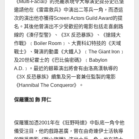
《Multi-Facial》的亮麗表現令大導演史提芬史匹堡
邀請他在《雷霆救兵》中演出二等兵一角，而憑這
次的演出他亦獲得Screen Actors Guild Award的提
名。其後他曾演出不少受歡迎的電影包括走喜劇路
線的《湊仔型警》、《3X 反恐暴族》、《搶錢大
作戰》﹝Boiler Room﹞、大賣科幻特技的《天域
戰士》、聲演的動畫《大鐵人》﹝The Giant Iron﹞
及20世紀霍士的《巴比倫密碼》﹝Babylon
A.D.﹞。最近的銀幕演出將會有由洛高漢執導的
《3X 反恐暴族》續集及另一套兼任監製的電影
《Hannibal The Conqueror》。
保羅獲加 飾 拜仁
保羅獲加憑2001年在《狂野時速》中臥底一角令他
備受注目，他的戲路甚廣，曾在由奇連伊士活執導