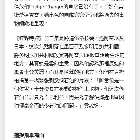
停放他Dodge Charger的車房己沒有了，幸好有美
術愛達雲當，她出色的團隊完完全全地將過去的事
物細緻地重現。
《狂野時速》首三集足跡遍佈洛杉磯、邁阿密以及
日本，這次焦點則落在墨西哥及多明尼加共和國。
將多明尼加共和國設定為阿當與Letty重建新生活的
地方，其實這是雲的主意，因為他認為那裡原始的
風景十分美麗，而且是匿藏的好地方。他們在這裡
拍攝第一場緊張刺激偷石油的片段。「阿當像是一
個俠盜，十分擅長在移動的物件上取物。他這次偷
石油並非只為自己利益，而是為了解決鄰近地區因
油價高企而缺少石油的問題。」雲說道。
捕捉飛車場面