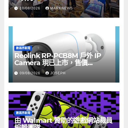
10/08/2026
MARKNEWS
數碼界新聞
Reolink RP-PCB8M 戶外 IP
Camera 現已上市，售價
HK$722
09/08/2026
JOSEPH
數碼界新聞
由 Walmart 贊助的遊戲網站裁員
編輯團隊