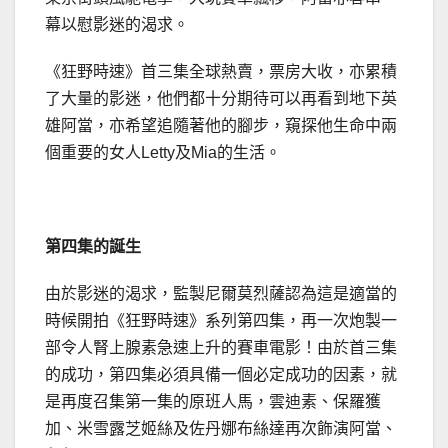
幕以慰影迷的渴求。
《狂野時速》首三集全球熱賣，票房大收，亦累積
了大量的影迷，他們都十分期待可以再看到地下英
雄阿當，亦希望追隨著他的腳步，窺探他生命中兩
個重要的女人Letty及Mia的生活。
第四集的誕生
由於影迷的渴求，監製尼爾莫烈薩認為這是適當的
時候開拍《狂野時速》系列第四集，再一次炮製一
部令人腎上腺素急速上升的賽車電影！由於首三集
的成功，第四集必須具備一個必定成功的因素，就
是再度召集第一集的原班人馬，雲迪素、保羅獲
加、米雪露芝姬絲及佐丹娜布絲達再次飾演阿當、