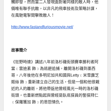
觸即發，然而當二人發現面對著同樣的敵人時，他
倆唯有聯手抗敵，以非凡的飛車技術及策略計謀，
在風馳電掣間擊敗敵人！
http://www.fastandfuriousmovie.net/
故事簡介
《狂野時速》講述八年前洛杉磯街頭賽車勝利者阿
當﹝雲迪素 飾﹞為逃避追捕，離開洛杉磯到墨西
哥，八年後他在多明尼加共和國與Letty﹝米雪露芝
姬絲 飾﹞重新建立自己的生活，但是一個和他很親
近的人的離逝，將他帶返他曾經風光一時的洛杉磯
街頭，也重新燃點起與曾經是臥底探員的警探拜仁
﹝保羅獲加 飾﹞的恩怨情仇。