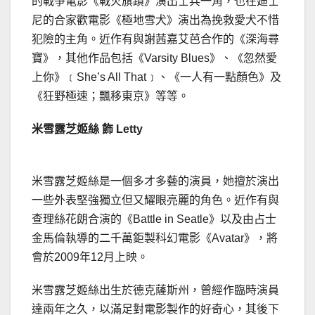
的戰爭電影《戰火旗蹟》演出士兵一角，也在廸士
尼的合家歡電影《極地雪犬》演出為挽救愛犬不惜
犯險的主角。近作有與謝茜嘉艾芭合作的《深海尋
寶》，其他作品包括《Varsity Blues》、《忽然愛
上你》﹝She’s All That﹞、《一人有一點顏色》及
《狂野極速；飄移東京》等等。
米雪露芝姬絲 飾 Letty
米雪露芝姬絲是一個多才多藝的演員，她擅於演出
一些外表堅強獨立但又耀眼亮麗的角色。近作有與
查理絲花朗合演的《Battle in Seatle》以及由占士
金馬倫執導的二千萬鉅製科幻電影《Avatar》，將
會於2009年12月上映。
米雪露芝姬絲出生於德克薩斯州，曾經作臨時演員
達兩年之久，以滿足對電影製作的好奇心，其後下