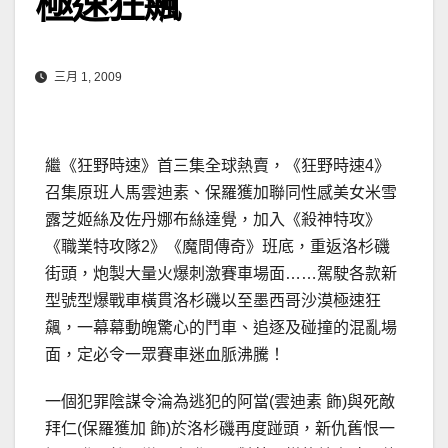
極速狂飆
三月 1, 2009
繼《狂野時速》首三集全球熱賣，《狂野時速4》
召集原班人馬雲迪素、保羅獲加聯同性感美女米雪
露芝姬絲及佐丹娜布絲達覺，加入《殺神特攻》
《職業特攻隊2》《魔間傳奇》班底，重返洛杉磯
街頭，炮製大量火爆刺激賽車場面……
駕駛各款新
型號型爆戰車橫貫洛杉磯以至墨西哥沙漠極速狂
飆，一幕幕動魄驚心的鬥車、追逐及碰撞的混亂場
面，定必令一眾賽車迷血脈沸騰！
一個犯罪陰謀令淪為逃犯的阿當(雲迪素 飾)與死敵
拜仁(保羅獲加 飾)於洛杉磯再度踫頭，新仇舊恨一