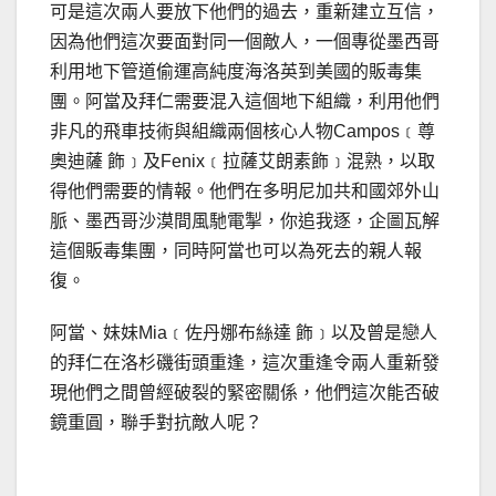
可是這次兩人要放下他們的過去，重新建立互信，
因為他們這次要面對同一個敵人，一個專從墨西哥
利用地下管道偷運高純度海洛英到美國的販毒集
團。阿當及拜仁需要混入這個地下組織，利用他們
非凡的飛車技術與組織兩個核心人物Campos﹝尊
奧迪薩 飾﹞及Fenix﹝拉薩艾朗素飾﹞混熟，以取
得他們需要的情報。他們在多明尼加共和國郊外山
脈、墨西哥沙漠間風馳電掣，你追我逐，企圖瓦解
這個販毒集團，同時阿當也可以為死去的親人報
復。
阿當、妹妹Mia﹝佐丹娜布絲達 飾﹞以及曾是戀人
的拜仁在洛杉磯街頭重逢，這次重逢令兩人重新發
現他們之間曾經破裂的緊密關係，他們這次能否破
鏡重圓，聯手對抗敵人呢？