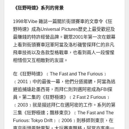
《狂野時速》系列的背景
1998年Vibe 雜誌一篇關於街頭賽車的文章令《狂
野時速》成為Universal Pictures歷史上最受歡迎及
最賺錢的特許經營品牌。觀眾2001年第一次在銀幕
上看到街頭賽車冠軍阿當及洛杉磯警探拜仁的非凡
飛車技術以及各款型格戰車，也看到兩人一段惺惺
相惜但又互相敵對的友誼。
在《狂野時速》﹝The Fast and The Furious﹞
﹝2001﹞中的最後一幕，他們分道揚鑣，阿當為逃
避追捕遠赴墨西哥，而拜仁則到邁阿密成為FBI探
員。第二集的《狂野極速》﹝2 Fast 2 Furious﹞
﹝2003﹞就是描述拜仁在邁阿密的工作。系列的第
三集《狂野極速；飄移東京》﹝The Fast and The
Furious: Tokyo Drift﹞﹝2006﹞則移師到東京，在
東京街頭風馳電掣，大玩賽車飄移，阿當亦客串一