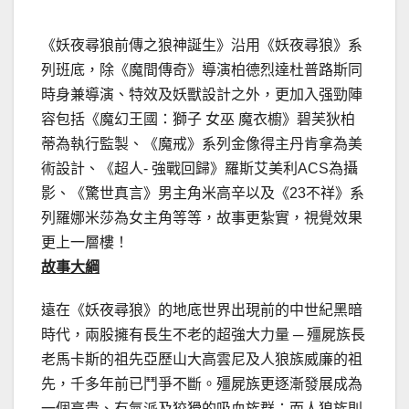
《妖夜尋狼前傳之狼神誕生》沿用《妖夜尋狼》系
列班底，除《魔間傳奇》導演柏德烈達杜普路斯同
時身兼導演、特效及妖獸設計之外，更加入强勁陣
容包括《魔幻王國：獅子 女巫 魔衣櫥》碧芙狄柏
蒂為執行監製、《魔戒》系列金像得主丹肯拿為美
術設計、《超人- 強戰回歸》羅斯艾美利ACS為攝
影、《驚世真言》男主角米高辛以及《23不祥》系
列羅娜米莎為女主角等等，故事更紮實，視覺效果
更上一層樓！
故事大綱
遠在《妖夜尋狼》的地底世界出現前的中世紀黑暗
時代，兩股擁有長生不老的超強大力量 ─ 殭屍族長
老馬卡斯的祖先亞歷山大高雲尼及人狼族威廉的祖
先，千多年前已鬥爭不斷。殭屍族更逐漸發展成為
一個高貴、有氣派及狡猾的吸血族群；而人狼族則