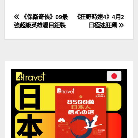
文
《保衛奇俠》09最
《狂野時速4》4月2
強超級英雄矚目鉅製
日極速狂飆
章
導
覽