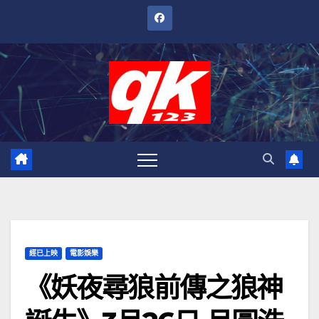
跳
至
內
容
經已上映
電影娛樂
《妖夜尋狼前傳之狼神