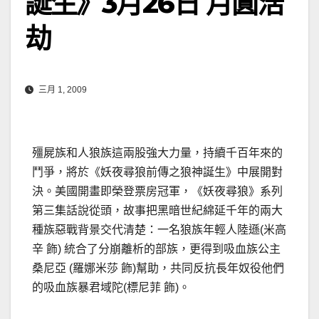
誕生》3月26日 月圓浩
劫
三月 1, 2009
殭屍族和人狼族這兩股強大力量，持續千百年來的
鬥爭，將於《妖夜尋狼前傳之狼神誕生》中展開對
決。美國開畫即榮登票房冠軍，《妖夜尋狼》系列
第三集話說從頭，故事把黑暗世紀綿延千年的兩大
種族惡戰背景交代清楚：
一名狼族年輕人陸遜(米高
辛 飾) 統合了分崩離析的部族，更得到吸血族公主
桑尼亞 (羅娜米莎 飾)幫助，共同反抗長年奴役他們
的吸血族暴君域陀(標尼菲 飾)。