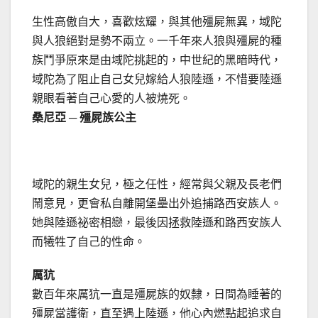
生性高傲自大，喜歡炫耀，與其他殭屍無異，域陀
與人狼絕對是勢不兩立。一千年來人狼與殭屍的種
族鬥爭原來是由域陀挑起的，中世紀的黑暗時代，
域陀為了阻止自己女兒嫁給人狼陸遜，不惜要陸遜
親眼看著自己心愛的人被燒死。
桑尼亞 ─ 殭屍族公主
域陀的親生女兒，極之任性，經常與父親及長老們
鬧意見，更會私自離開堡壘出外追捕路西安族人。
她與陸遜祕密相戀，最後因拯救陸遜和路西安族人
而犧牲了自己的性命。
厲犺
數百年來厲犺一直是殭屍族的奴隸，日間為睡著的
殭屍當護衛，直至遇上陸遜，他心內燃點起追求自