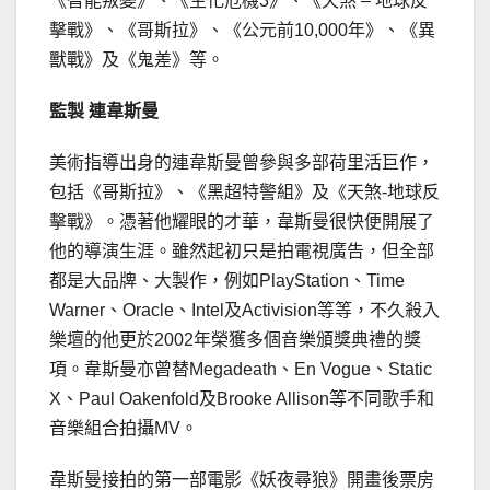
《智能叛變》、《生化危機3》、《天煞 – 地球反
擊戰》、《哥斯拉》、《公元前10,000年》、《異
獸戰》及《鬼差》等。
監製 連韋斯曼
美術指導出身的連韋斯曼曾參與多部荷里活巨作，
包括《哥斯拉》、《黑超特警組》及《天煞-地球反
擊戰》。憑著他耀眼的才華，韋斯曼很快便開展了
他的導演生涯。雖然起初只是拍電視廣告，但全部
都是大品牌、大製作，例如PlayStation、Time
Warner、Oracle、Intel及Activision等等，不久殺入
樂壇的他更於2002年榮獲多個音樂頒獎典禮的獎
項。韋斯曼亦曾替Megadeath、En Vogue、Static
X、Paul Oakenfold及Brooke Allison等不同歌手和
音樂組合拍攝MV。
韋斯曼接拍的第一部電影《妖夜尋狼》開畫後票房