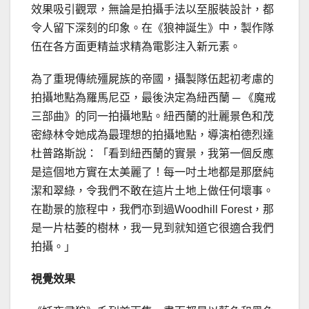
效果吸引觀眾，無論是拍攝手法以至服裝設計，都
令人留下深刻的印象。在《狼神誕生》中，製作隊
伍在各方面更精益求精為電影注入新元素。
為了重現傳統殭屍族的帝國，攝製隊伍起初考慮的
拍攝地點為羅馬尼亞，最後決定為紐西蘭 ─ 《魔戒
三部曲》的同一拍攝地點。紐西蘭的壯麗景色和茂
密綠林令她成為最理想的拍攝地點，導演柏德烈達
杜普路斯說：「看到紐西蘭的實景，我第一個反應
是這個地方實在太美麗了！每一吋土地都是那麼純
潔和翠綠，令我們不敢在這片土地上做任何壞事。
在勘景的旅程中，我們亦到過Woodhill Forest，那
是一片枯萎的樹林，我一見到就知道它很適合我們
拍攝。」
視覺效果