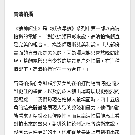
高清拍攝
《狼神誕生》是《妖夜尋狼》系列中第一部以高清
拍攝的電影。「對於這類電影來說，高清拍攝簡直
是完美的組合。」攝影師羅斯艾美利說。「大部份
畫面的背景都是黑色的，因為殭屍族只會於晚間出
現，整齣電影只有少數的場景是户外拍攝，在這種
情況下，高清拍攝實在十分合宜。」
高清拍攝亦令到羅斯艾美利在拍打鬥場面時能捕捉
到更佳的畫面，以及能於人狼出場時展現更強烈的
壓場感。「我們發現在拍攝人狼場面時，四十五度
角的遮光器最能展現人狼的兇殘和暴力，他們的動
態看來更精銳及具侵略性。而且高清拍攝能馬上看
到拍出來的效果，對導演柏德烈達杜普路斯來說，
沒有比這件更好的事，他能從螢幕馬上看到拍出來