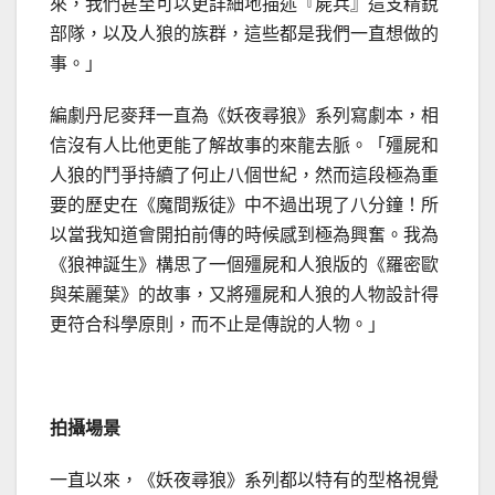
來，我們甚至可以更詳細地描述『屍兵』這支精銳
部隊，以及人狼的族群，這些都是我們一直想做的
事。」
編劇丹尼麥拜一直為《妖夜尋狼》系列寫劇本，相
信沒有人比他更能了解故事的來龍去脈。「殭屍和
人狼的鬥爭持續了何止八個世紀，然而這段極為重
要的歷史在《魔間叛徒》中不過出現了八分鐘！所
以當我知道會開拍前傳的時候感到極為興奮。我為
《狼神誕生》構思了一個殭屍和人狼版的《羅密歐
與茱麗葉》的故事，又將殭屍和人狼的人物設計得
更符合科學原則，而不止是傳說的人物。」
拍攝場景
一直以來，《妖夜尋狼》系列都以特有的型格視覺