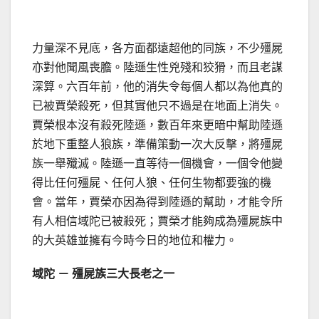
力量深不見底，各方面都遠超他的同族，不少殭屍
亦對他聞風喪膽。陸遜生性兇殘和狡猾，而且老謀
深算。六百年前，他的消失令每個人都以為他真的
已被賈榮殺死，但其實他只不過是在地面上消失。
賈榮根本沒有殺死陸遜，數百年來更暗中幫助陸遜
於地下重整人狼族，準備策動一次大反擊，將殭屍
族一舉殲滅。陸遜一直等待一個機會，一個令他變
得比任何殭屍、任何人狼、任何生物都要強的機
會。當年，賈榮亦因為得到陸遜的幫助，才能令所
有人相信域陀已被殺死；賈榮才能夠成為殭屍族中
的大英雄並擁有今時今日的地位和權力。
域陀 － 殭屍族三大長老之一