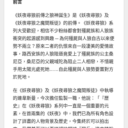
前言
《妖夜尋狼前傳之狼神誕生》是《妖夜尋狼》及
《妖夜尋狼之魔間叛徒》的前傳。《妖夜尋狼》系
列大受歡迎，相信不少粉絲都會對殭屍族和人狼族
衝突的起源感到興趣 ─ 為何殭屍與人狼自古以來便
勢不兩立？原來二者的仇恨來自一段凄美的愛情故
事，路西安族的人狼陸遜竟愛上了殭屍族的公主桑
尼亞，桑尼亞的父親域陀為阻止二人相戀，不惜親
手用太陽光處死她……自此殭屍與人狼勢要置對方
於死地。
在《妖夜尋狼》及《妖夜尋狼之魔間叛徒》中執導
的連韋斯曼，今次擔任監製一職，他說：「『歷
史』在《妖夜尋狼》系列中一直是一個重要的元
素，在首兩集的《妖夜》中，我們已為所有角色設
計了詳盡的人物背景及歷史，今集終於可以拍出