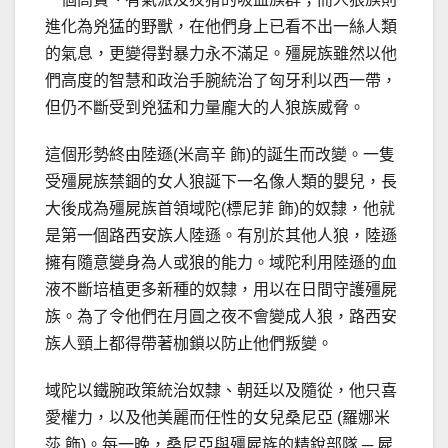
進化為兇猛的野獸，在他們身上已看不出一絲人類
的氣息，更變得對暴力永不滿足。殭屍族雖然以他
們高度的智慧和政治手腕統治了匈牙利以西一帶，
但仍不斷受到兇猛和力量龐大的人狼族威脅。
這個形勢終由陸遜(米高辛 飾)的誕生而改變。一隻
受殭屍族禁錮的女人狼誕下一名像人類的嬰兒，長
大後成為殭屍族首領域陀(標尼菲 飾)的奴隸，他就
是第一個路西安族人陸遜。有別於其他人狼，陸遜
擁有隨意變身為人或狼的能力。域陀利用陸遜的血
液不斷培植更多新種的奴隸，用以在日間守護殭屍
族。為了令他們在月圓之夜不會變成人狼，路西安
族人頸上都得帶著枷鎖以防止他們叛變。
域陀以鐵腕政策統治奴隸、朝廷以及隨從，他只喜
愛權力，以及他美麗而任性的女兒桑尼亞 (羅娜米
莎 飾)。每一晚，桑尼亞與殭屍族的精銳部隊 ─ 屍