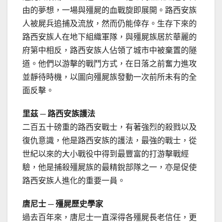
由的夢想，一場與殭屍的血戰旋即展開。路西安族
人被屍兵追捕及流放，然而仍能倖存。生存下來的
路西安族人在地下組織軍隊，與殭屍族居於華麗的
府第中相反，路西安族人佔領了城市中被棄置的隧
道。他們以游擊的戰鬥方式，在日落之前奮力進攻
並靜待時機，以圖向殭屍族發動一次前所未有的全
面反擊。
里茲 ─ 路西安族護法
二百五十磅重的路西安戰士，有著強烈的殺戮以及
復仇意識，他是路西安族的護法，最強的戰士，從
世紀以來的大小戰役中得到最豐富的打游擊戰經
驗，他是捕殺殭屍族的最精銳部隊之一，亦是促使
路西安族人進化的重要一員。
唐尼士 ─ 殭屍歷史學家
過去百年來，唐尼士一直深得各殭屍長老信任，更