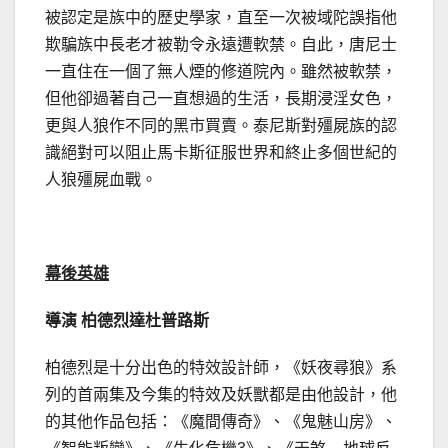
被認定是族中的歷史學家，直至一次被域陀誤指他
欺騙族中長老才被勒令永遠遭軟禁。自此，唐尼士
一直住在一個了無人煙的修道院內。雖然被軟禁，
但他卻過著自己一直想過的生活，長期浸淫女色，
更與人狼作不同的黑市買賣。泰尼斯對殭屍族的認
識絕對可以阻止馬卡斯征服世界和終止多個世紀的
人狼殭屍血戰。
幕後英雄
導演 柏德烈達杜普路斯
柏德烈是十分出色的特效設計師，《妖夜尋狼》系
列的首兩集及今集的特效及妖獸都是由他設計，他
的其他作品包括：《魔間傳奇》、《鬼魅山房》、