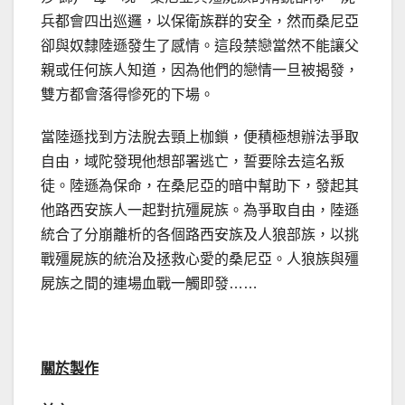
兵都會四出巡邏，以保衛族群的安全，然而桑尼亞
卻與奴隸陸遜發生了感情。這段禁戀當然不能讓父
親或任何族人知道，因為他們的戀情一旦被揭發，
雙方都會落得慘死的下場。
當陸遜找到方法脫去頸上枷鎖，便積極想辦法爭取
自由，域陀發現他想部署逃亡，誓要除去這名叛
徒。陸遜為保命，在桑尼亞的暗中幫助下，發起其
他路西安族人一起對抗殭屍族。為爭取自由，陸遜
統合了分崩離析的各個路西安族及人狼部族，以挑
戰殭屍族的統治及拯救心愛的桑尼亞。人狼族與殭
屍族之間的連場血戰一觸即發……
關於製作