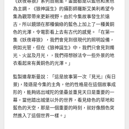
《妖夜尋狼》系列首兩集，畫面都是以藍色和黑色
為主調，《狼神誕生》的攝影師羅斯艾美利希望今
集為觀眾帶來更新視野。由於今集故事發生於遠
古，所以鏡頭在那種偏綠的藍色上加上了一種黃銅
色的光澤，令電影看上去有古代的感覺。「在第一
集《妖夜尋狼》，我們會見到很現代的照明設備，
例如光管，但在《狼神誕生》中，我們只會見到燭
光、火盆及月光，，我們得想辦法令一些外景的地
衣看起來有黃銅色的光澤。」
監製連韋斯曼說：「這是故事第一次『見光』(有日
景)，陸遜是今集的主角，他的性格是在這個故事成
形的，能夠逃出域陀的堡壘並重見天日是重要的一
幕，當他踏出城堡以外的世界，看見綠色的草地和
藍色的天空，那是一個重要的時刻，就好像顏色突
然進入了這個世界一樣。」