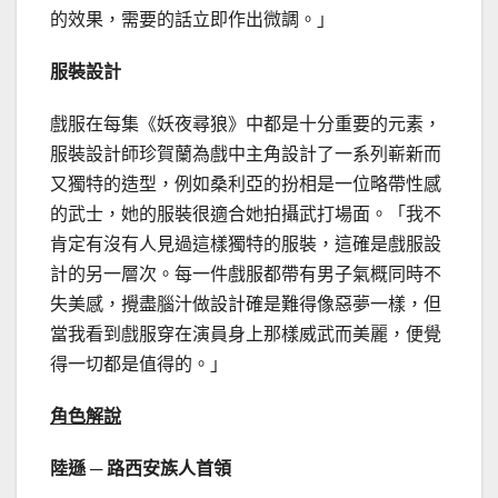
的效果，需要的話立即作出微調。」
服裝設計
戲服在每集《妖夜尋狼》中都是十分重要的元素，
服裝設計師珍賀蘭為戲中主角設計了一系列嶄新而
又獨特的造型，例如桑利亞的扮相是一位略帶性感
的武士，她的服裝很適合她拍攝武打場面。「我不
肯定有沒有人見過這樣獨特的服裝，這確是戲服設
計的另一層次。每一件戲服都帶有男子氣概同時不
失美感，攪盡腦汁做設計確是難得像惡夢一樣，但
當我看到戲服穿在演員身上那樣威武而美麗，便覺
得一切都是值得的。」
角色解說
陸遜 ─ 路西安族人首領