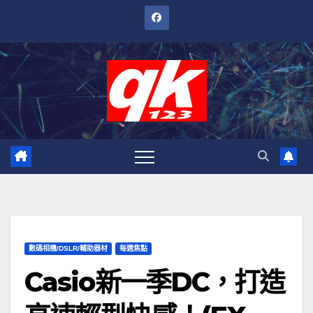
跳
至
內
容
數碼相機/DSLR/輔助器材
每週焦點
Casio新一季DC，打造