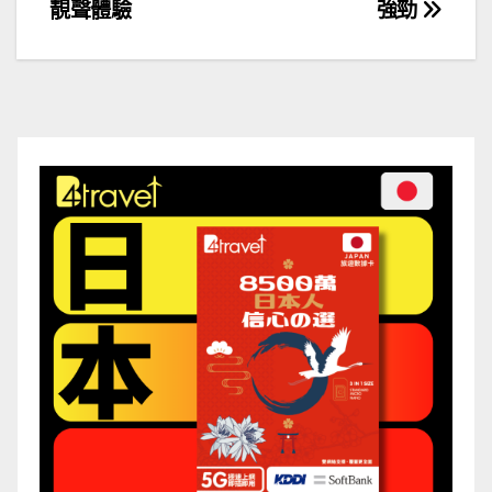
章
靚聲體驗
強勁
導
覽