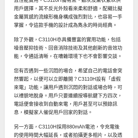
且性能實用。C3110H備有黑、銀灰及薰衣紫以供
用戶選擇，其不反光外殼看來柔和舒適，配襯比擬
金屬質感的流線形機身構成強烈對比，也容易一手
掌握，令這款手機的設計成為雋永的時尚經典。
除了外觀，C3110H亦具備豐富的實用功能，包括
噪音壓抑技術、回音消除技術及其他創新的音效功
能，令通話清晰，在嘈雜環境下也不會影響交談。
您有否遇到一些沉悶的場合，希望自己的電話會突
然響起，以便可以立即離開？C3110H設有「虛假
來電」功能，讓用戶遇到沉悶的對話或場合時，可
以禮貌地脫身。用戶只要連續按導航鍵下方四次，
電話便會接收到自動來電，用戶甚至可以預錄訊
息，模擬家人催促用戶回家的對話。
另一方面，C3110H採用880mAh電池，令充電後
的使用時間大幅延長，或者拍攝更多相片，以及透