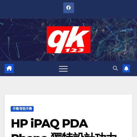
跳
至
內
容
手機/智能手機
HP iPAQ PDA