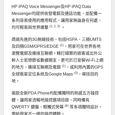
HP iPAQ Voice Messenger及HP iPAQ Data
Messenger均提供收發電郵及通話功能，並配備一
系列容易使用的應用程式，讓用家無論身在何處，
(1, 2, 3)
均可輕易與世界連繫
。
透過先進的3G無線技術，包括HSPA、三頻UMTS
(1)
及四頻GSM/GPRS/EDGE
，用家可在世界各地
瀏覽電郵及連接互聯網。精打細算的遊客或出外公
幹人士若想節省數據開支，更可於已安裝Wi-Fi上網
(1)
的地方，連接互聯網及電郵
，或利用內置的GPS
(3)
全球衛星定位系統及Google Maps
，尋找目的
地。
兩款全新PDA Phone均配備獨特的熱感五方操控
鍵，讓用家流暢地操控選項目錄，同時備有
(6)
QWERTY 鍵盤、輕觸式熒幕
等多項獨特設計，
帶給用家不一樣的操控體驗。