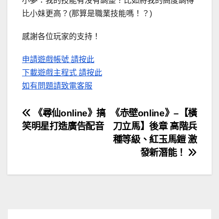
小夢：我的技能有沒有調整？比如將我的高度調得
比小妹更高？(那算是職業技能嗎！？)
感謝各位玩家的支持！
申請遊戲帳號 請按此
下載遊戲主程式 請按此
如有問題請致電客服
文
《尋仙online》搞
《赤壁online》–【橫
笑明星打造廣告配音
刀立馬】後章 高階兵
章
種等級、紅玉馬鎧 激
導
發新潛能！
覽