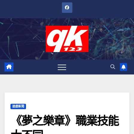
跳
至
內
容
遊戲新聞
《夢之樂章》職業技能