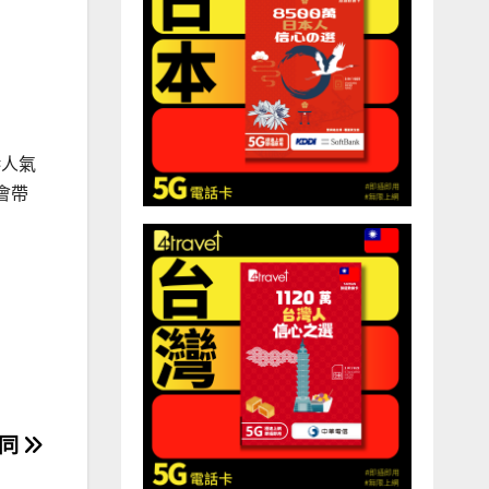
港人氣
會帶
不同