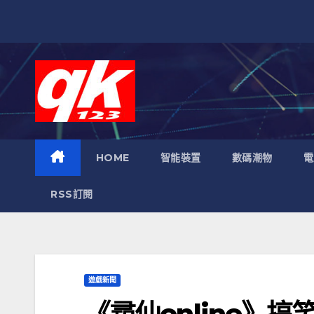
跳
至
內
容
HOME
智能裝置
數碼潮物
電
RSS訂閱
遊戲新聞
《尋仙online》