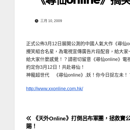
三月 10, 2009
正式公佈3月12日展開公測的中國人氣大作《尋仙o
攪笑組合名星，為電視宣傳廣告片段配音，給大家
給大家什麼感覺！？請密切留意《尋仙online》
約定你3月12日！共赴尋仙！
神寵超世代 《尋仙online》,妖！你今日捉左未！
http://www.xxonline.com.hk/
文
《天外Online》打倒呂布軍團，拯救寶
賜！