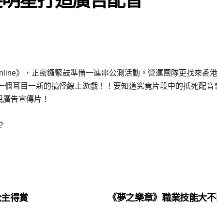
nline》，正密鑼緊鼓準備一連串公測活動。營運團隊更找來香
一個耳目一新的搞怪線上遊戲！！
要知道究竟片段中的抵死配音
電視廣告宣傳片！
？
公主得賞
《夢之樂章》職業技能大