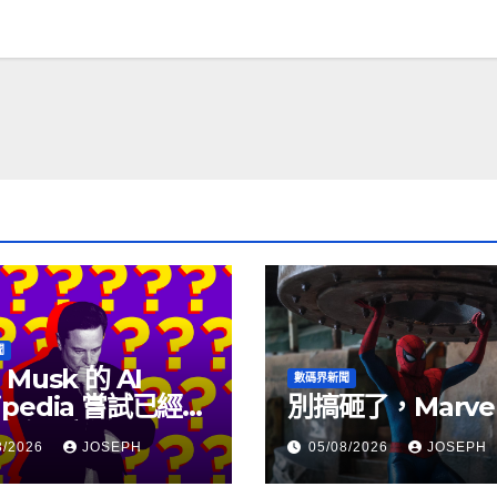
聞
 Musk 的 AI
數碼界新聞
ipedia 嘗試已經幾
別搞砸了，Marve
沒有更新了
8/2026
JOSEPH
05/08/2026
JOSEPH