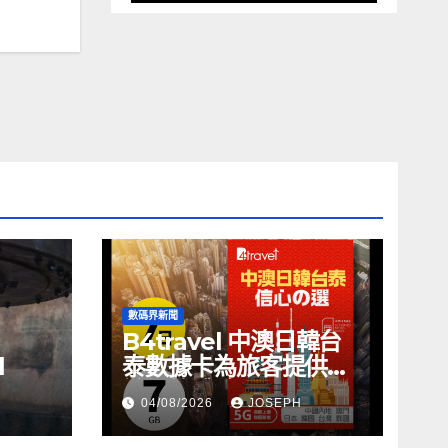
數碼界新聞
B4travel 中澳日韓台
l
泰數據卡為旅客提供無
縫網絡體驗
04/08/2026
JOSEPH