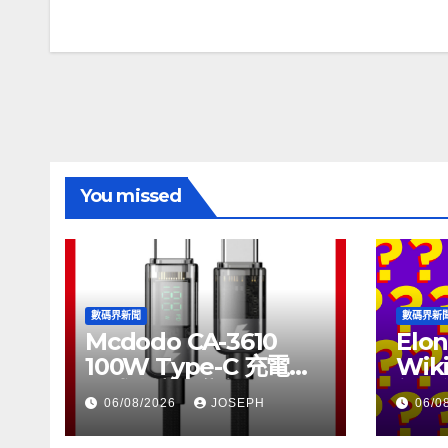
章
導
覽
You missed
數碼界新聞
數碼界新
Mcdodo CA-3610
Elon
100W Type-C 充電線
Wik
正式上市，售價
個月
06/08/2026
JOSEPH
06/0
HK$115