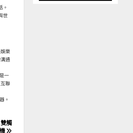
活。
與世
網絡娛樂
的溝通
器是一
在互聯
服器。
 雙觸
念機