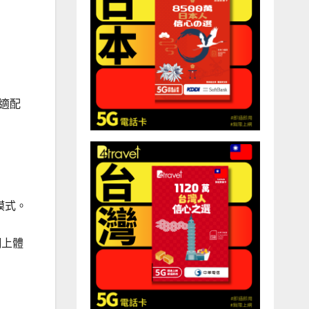
絡適配
模式。
網上體