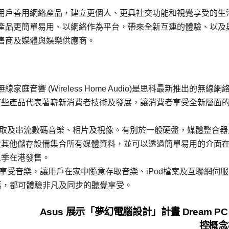
用戶善用網絡產品，建立更個人、更具社交功能和視覺享受的生
產品更簡單易用、以網絡作為平台，帶來全新互連的體驗、以及
售商及媒體與娛樂供應商。
ub) 及無線家庭音響 (Wireless Home Audio)是思科最新推出的無線
這些產品代表著嶄新消費者技術及發展，讓消費者享受全新層面
用戶在家中存取及串流數碼音樂、相片及視像。有別於一般硬盤，媒體整合
及其他儲存設備集合所有媒體資料，並可以透過簡單易用的介面
二季在港發售。
供嶄新方式享受音樂，讓用戶在家中隨意存取音樂、iPod檔案及互聯網伺
落，都可體驗非凡及同步的聽覺享受。
Asus 展示「夢幻電腦設計」計畫 Dream PC
控概