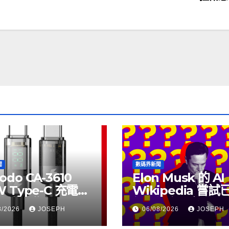
聞
數碼界新聞
odo CA-3610
Elon Musk 的 AI
W Type-C 充電線
Wikipedia 嘗
上市，售價
個月沒有更新了
8/2026
JOSEPH
06/08/2026
JOSEPH
115