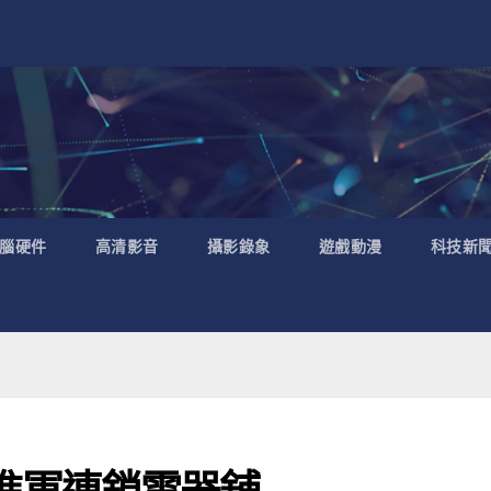
腦硬件
高清影音
攝影錄象
遊戲動漫
科技新
sco 進軍連鎖電器舖