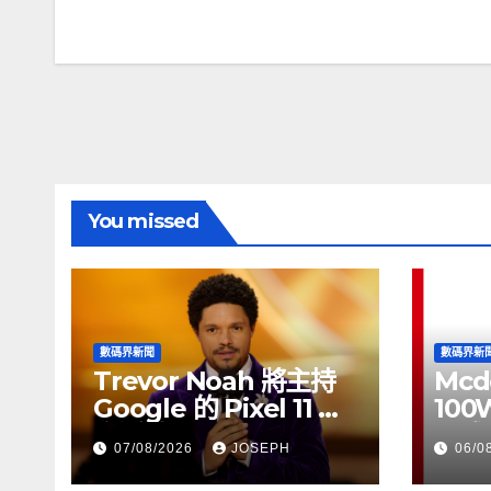
章
導
覽
You missed
數碼界新聞
數碼界新
Trevor Noah 將主持
Mcd
Google 的 Pixel 11 推
100
介活動
正式
07/08/2026
JOSEPH
06/0
HK$