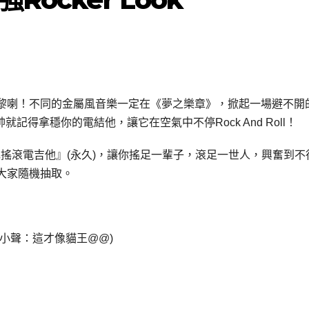
黎喇！不同的金屬風音樂一定在《夢之樂章》，掀起一場避不開
就記得拿穩你的電結他，讓它在空氣中不停Rock And Roll！
紅色搖滾電吉他』(永久)，讓你搖足一輩子，滾足一世人，興奮到不
大家隨機抽取。
小聲：這才像貓王@@)