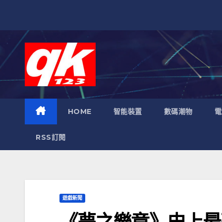
跳
至
內
容
HOME
智能裝置
數碼潮物
電
RSS訂閱
遊戲新聞
《夢之樂章》史上最強R