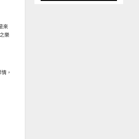
是來
之樂
詳情，