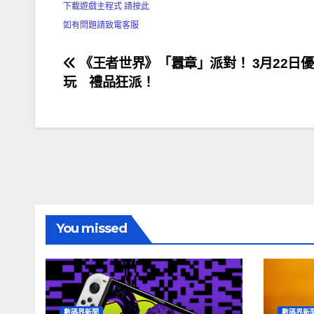
下載遊戲主程式 請按此
如有問題請致電客服
文
《王者世界》「囂章」派對！ 3月22日
玩 禮品狂派！
章
導
覽
You missed
數碼界新聞
數碼界新