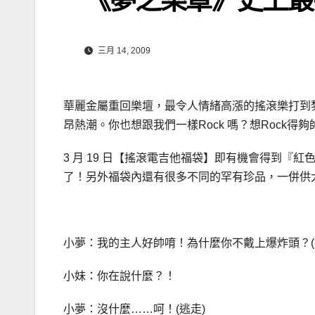
三月 14, 2009
華麗金屬重回樂壇，最令人情緒高漲的搖滾樂打到
昂熱潮。你也想跟我們一樣Rock 嗎？想Rock得夠帥
3 月 19 日【搖滾電吉他福袋】即有機會得到『
了！另外福袋內還有很多不同的罕有珍品，一併供
小夢：我的主人好帥唷！為什麼你不戴上爆炸頭？(
小妹：你在說什麼？！
小夢：沒什麼……呵！(逃走)