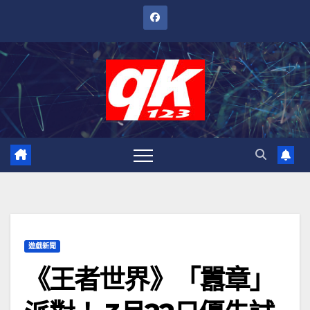
跳
至
內
容
遊戲新聞
《王者世界》「囂章」