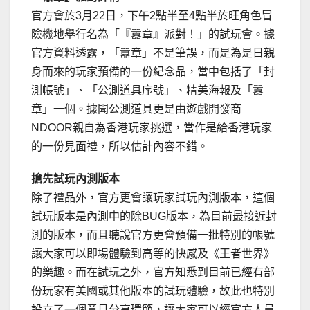
官方會於3月22日，下午2點半至4點半於旺角色冒
險機地舉行名為「『囂章』派對！」的試玩會。據
官方資料透露，「囂章」不是筆誤，而是為是日親
身而來的玩家預備的一份紀念品，當中包括了「封
測帳號」、「公測道具序號」、精美海報及「囂
章」一個。據聞公測道具更是由遊戲開發商
NDOOR親自為香港玩家挑選，當作是給香港玩家
的一份見面禮，所以估計內容不錯。
搶先試玩內測版本
除了禮品外，官方更會讓玩家試玩內測版本，這個
試玩版本是內測中的除BUG版本，為目前最接近封
測的版本，而且聽說官方更會預備一批特別的帳號
讓大家可以即場體驗到高等的快感及《王者世界》
的樂趣。而在試玩之外，官方知悉到目前已經有部
份玩家有美國或其他版本的試玩體驗，故此也特別
設立了一個意見分享環節，讓大家可以經官方人員