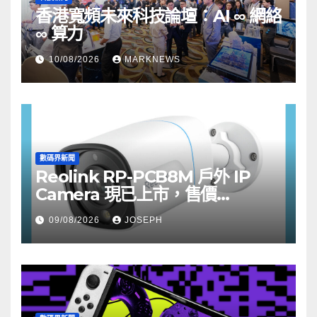
香港寬頻未來科技論壇：AI ∞ 網絡
∞ 算力
10/08/2026
MARKNEWS
數碼界新聞
Reolink RP-PCB8M 戶外 IP
Camera 現已上市，售價
HK$722
09/08/2026
JOSEPH