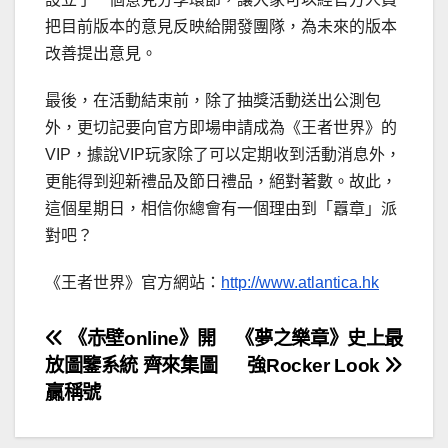
把目前版本的意見反映給開發團隊，為未來的版本
改善提出意見。
最後，在活動結束前，除了抽獎活動送出公測包
外，更切記要向官方即場申請成為《王者世界》的
VIP，據說VIP玩家除了可以定期收到活動消息外，
更能得到迎新禮品及節日禮品，絕對著數。故此，
這個星期日，相信你總會有一個理由到「囂章」派
對吧？
《王者世界》官方網站：
http://www.atlantica.hk
文
《赤壁online》開
《夢之樂章》史上最
放圖鑒系統 齊來集圖
強Rocker Look
章
贏稱號
導