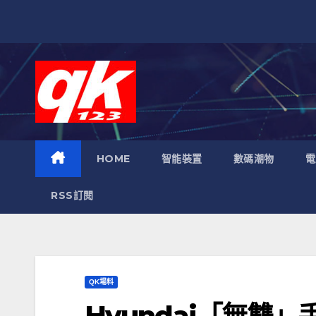
跳
至
內
容
HOME
智能裝置
數碼潮物
電
RSS訂閱
QK場料
Hyundai「無雙」