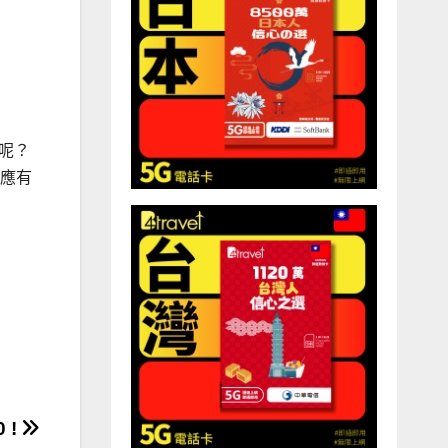
睇呢？
是應有
 !