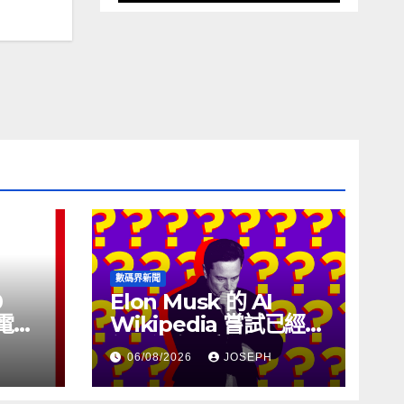
數碼界新聞
0
Elon Musk 的 AI
充電線
Wikipedia 嘗試已經幾
個月沒有更新了
06/08/2026
JOSEPH