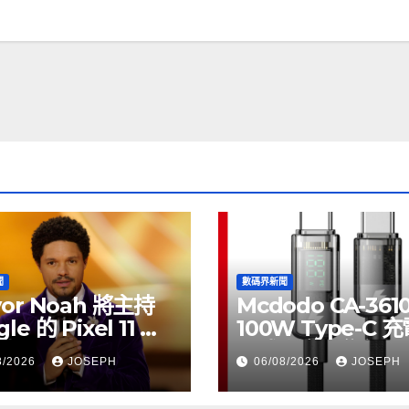
聞
數碼界新聞
vor Noah 將主持
Mcdodo CA-361
le 的 Pixel 11 推
100W Type-C 
動
正式上市，售價
8/2026
JOSEPH
06/08/2026
JOSEPH
HK$115