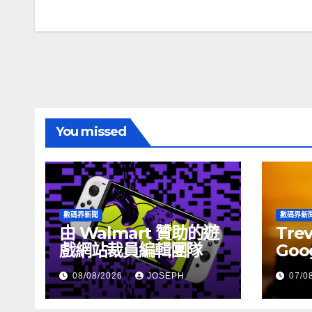
章
導
覽
You missed
數碼界新聞
數碼界新
由 Walmart 贊助的遊
Tre
戲網站裁員編輯團隊
Goog
介活
08/08/2026
JOSEPH
07/0