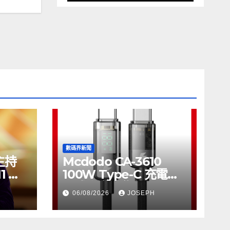
數碼界新聞
將主持
Mcdodo CA-3610
11 推
100W Type-C 充電線
正式上市，售價
06/08/2026
JOSEPH
HK$115