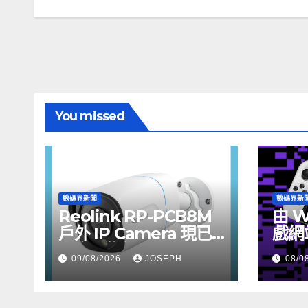
章
導
覽
You missed
數碼界新聞
數碼界新
Reolink RP-PCB8M
由 W
戶外 IP Camera 現已
戲網
上市，售價 HK$722
09/08/2026
JOSEPH
08/0