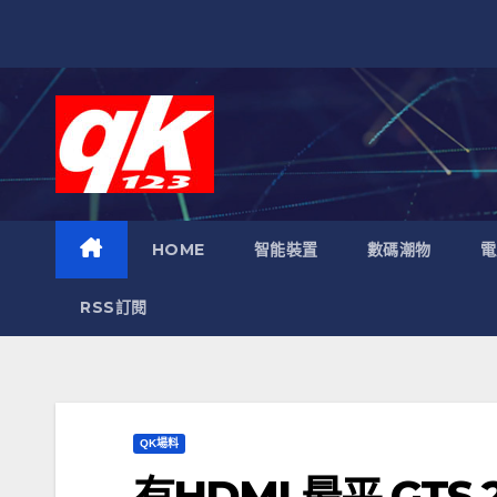
跳
至
內
容
HOME
智能裝置
數碼潮物
電
RSS訂閱
QK場料
有HDMI 最平 GTS 2