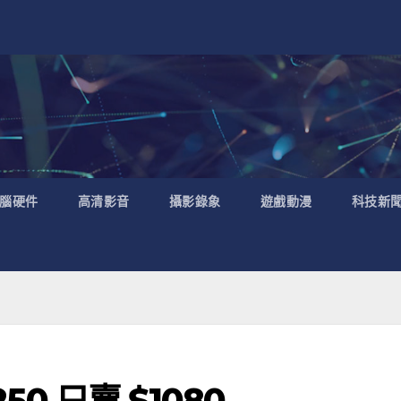
腦硬件
高清影音
攝影錄象
遊戲動漫
科技新
50 只賣 $1080