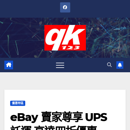
跳
至
內
容
優惠特區
eBay 賣家尊享 UPS