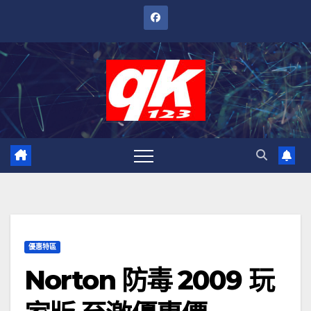
跳
至
內
容
優惠特區
Norton 防毒 2009 玩