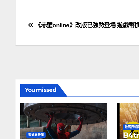
文
《赤壁online》改版已強勢登場 遊戲幣
章
導
覽
You missed
數碼界新
B4t
數碼界新聞