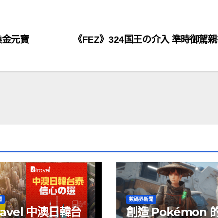
換金元寶
《FEZ》324国王の介入 準時御駕
聞
數碼界新聞
ravel 中澳日韓台
創造 Pokémon 