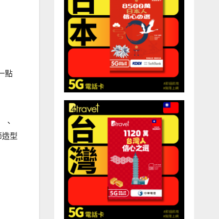
一點
」、
節造型