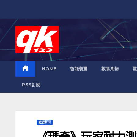
跳
至
內
容
HOME
智能裝置
數碼潮物
電
RSS訂閱
遊戲新聞
《瑪奇》玩家耐力測