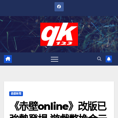
跳
至
內
容
遊戲新聞
《赤壁online》改版已