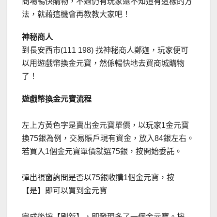
商場暢快購物，不過仍有玩家還不知道有這樣的方
法，就藉這機會再教教大家吧！
神秘商人
到長安西市(111 198) 找神秘商人鄭迦，玩家便可
以用遊戲幣換金元寶，然係暢快地去買商城購物
了！
遊戲幣換金元寶流程
左上方黃色字是賣出金元寶單價，以玩家1金元寶
換75銀為例，交易賬戶現有資金，放入84銀左右。
若買入1個金元寶單價就選75銀，按開始委託。
彈出視窗詢問是否以75銀收購1個金元寶，按
【是】即可以買到金元寶
完成後按【刷新】，即發現多了一個金元寶。按