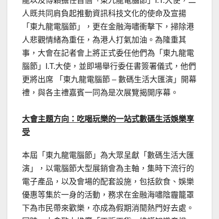
龍以及傅穎擔任首個「東九龍電腦節」I.T.大使，二
人既共同肩負起推動資訊科技文化的使命及宣揚
「東九龍電腦節」，更在金融海嘯衝擊下，掃除港
人悲觀情緒為重任，為港人打氣加油。為隆重其
事，大會在記者會上將正式委任他們為「東九龍電
腦節」I.T.大使，並即場舉行委任書簽署儀式，他們
更將出席 「東九龍電腦節 – 數碼生活大匯演」開幕
禮，與各主禮嘉賓一同為是次展覽揭開序幕。
大會主題方向：吃喝玩樂的一站式數碼生活娛樂享
受
本屆「東九龍電腦節」為大眾呈獻「數碼生活大匯
演」，以電腦節大型展銷會為主軸，集時下流行的
電子產品，以及會場的配套設施，包括飲食、娛樂
優惠等集於一身的活動，務求在金融海嘯陰霾籠罩
下為市民帶來歡樂，亦成為假期消閒熱門好去處。