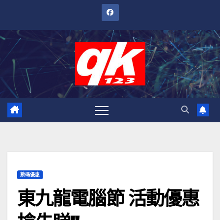
跳
至
內
容
數碼優惠
東九龍電腦節 活動優惠