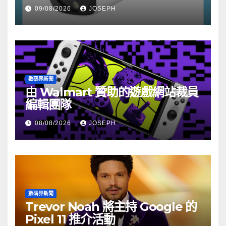
HK$722
09/08/2026
JOSEPH
數碼界新聞
由 Walmart 贊助的遊戲網站裁員
編輯團隊
08/08/2026
JOSEPH
數碼界新聞
Trevor Noah 將主持 Google 的
Pixel 11 推介活動