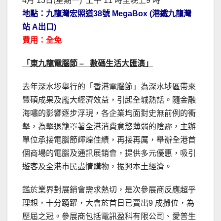
4月 13日(星期一) 上午 11 時至晚上9 時
地點：九龍灣宏照道38號 MegaBox (港鐵九龍灣
站 A出口)
費用：全免
「東九龍電腦節 – 數碼生活大匯演」
去年深水埗舉行的「香港電腦節」為深水埗區帶來
豐碩成果及龐大經濟效益，引起全城熱話。隨金融
海嘯的影響逐步浮現，各企業均面對史無前例的衝
擊，為擊退籠罩著全港消費意慾薄弱的陰霾，主辦
單位承接電腦節輝煌佳績，再接再厲，舉辦全港首
個商場的電腦及通訊展銷會，提供多元優惠，吸引
遊客及全港市民盡情購物，振興本土經濟。
鑑於業界對展銷會需求熱切，是次參展商反應超乎
理想，十分踴躍，大會於首日已賣出9 成攤位，為
歷屆之冠。參展商包括電訊盈科有限公司、愛普生