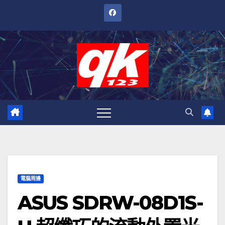
跳
至
內
容
電腦周邊
ASUS SDRW-08D1S-