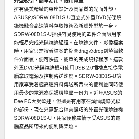
外型吸引、簡單易用、低用電量
擁有優美精緻的架座設計及高品質的光面外殼，
ASUS的SDRW-08D1S-U直立式外置DVD光碟燒
錄機融合高速資料存取技術及新穎外型於一身。
SDRW-08D1S-U提供容易使用的軟件介面讓用家
能輕易完成光碟燒錄過程。在燒錄文件、影像檔案
時，用家只需按着檔案的縮圖drag及drop到燒錄軟
件介面裏，便可快捷、簡單的完成燒錄程序。這款
外置DVD光碟燒錄機可使用USB 2.0插槽直接從電
腦拿取電源及控制傳送速度。SDRW-08D1S-U讓
用家享受着極高速資料傳送所帶來的便利並同時使
用最少的電源為保護環境盡一份力。近年ASUS的
Eee PC大受歡迎，但還是有用家在煩惱燒錄光碟
的部份，現在只需配合精美纖巧的外置光碟燒錄機
SDRW-08D1S-U，用家便能盡情享受ASUS的電
腦產品所帶來的便利與樂趣。