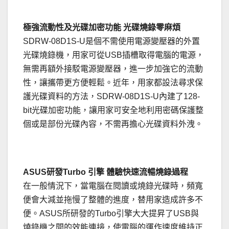
極強流動性及光碟加密功能 光碟燒錄零麻煩
SDRW-08D1S-U是個不需使用電源變壓器的外置
光碟燒錄機，用家可從USB插槽取得電腦的電源，
無需再額外接駁電源變壓器，進一步加強它的流動
性，讓攜帶更方便輕鬆。近年，用家都設法尋求保
護光碟資料的方法，SDRW-08D1S-U內建了128-
bit光碟加密功能，讓用家可安全地利用密碼保護整
個或是部份光碟內容，不需再擔心光碟資料外洩。
ASUS研發Turbo 引擎 體驗快速流暢燒錄過程
在一般情況下，當電腦在閱讀或燒錄光碟時，頻寬
便會大減並拖慢了整體的進度，替用家造成許多不
便。ASUS所研發的Turbo引擎大大提昇了USB與
燒錄機之間的效能連接，使電腦的運作速度維持正