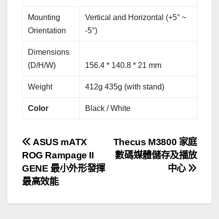
Mounting
Vertical and Horizontal (+5° ~
Orientation
-5°)
Dimensions
(D/H/W)
156.4 * 140.8 * 21 mm
Weight
412g 435g (with stand)
Color
Black / White
文
ASUS mATX
Thecus M3800 家庭
ROG Rampage II
數碼媒體儲存及播放
章
GENE 最小外形發揮
中心
導
最高效能
覽