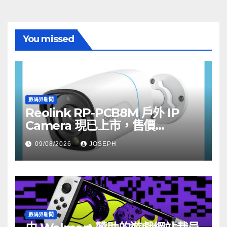
You missed
數碼界新聞
Reolink RP-PCB8M 戶外 IP
Camera 現已上市，售價
HK$722
09/08/2026
JOSEPH
數碼界新聞