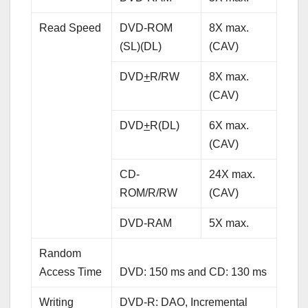
Read Speed
DVD-ROM
8X max.
(SL)(DL)
(CAV)
DVD
+
R/RW
8X max.
(CAV)
DVD
+
R(DL)
6X max.
(CAV)
CD-
24X max.
ROM/R/RW
(CAV)
DVD-RAM
5X max.
Random
Access Time
DVD: 150 ms and CD: 130 ms
Writing
DVD-R: DAO, Incremental