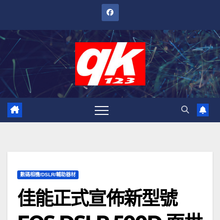
跳
至
內
容
數碼相機/DSLR/輔助器材
佳能正式宣佈新型號