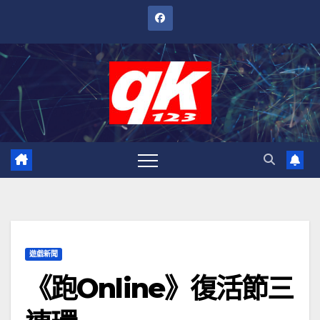
跳
至
內
容
遊戲新聞
《跑Online》復活節三