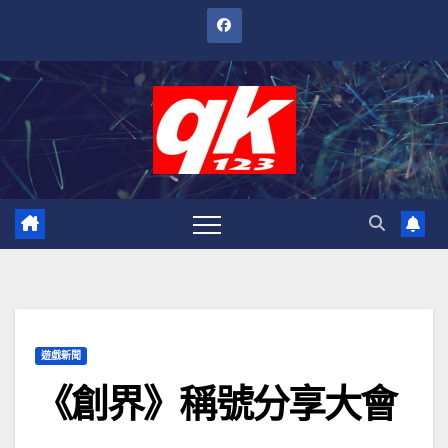
跳
至
內
容
遊戲新聞
《創界》稱號分享大會