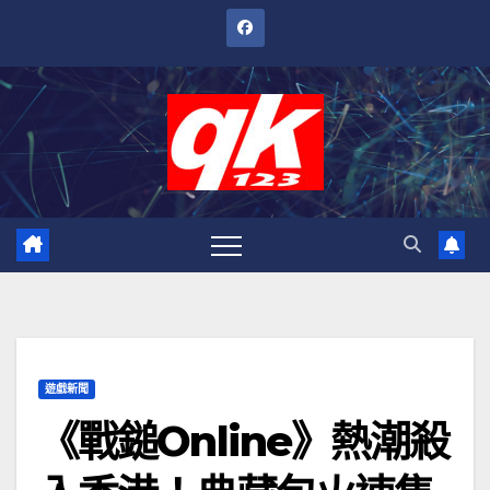
跳
至
內
容
遊戲新聞
《戰鎚Online》熱潮殺