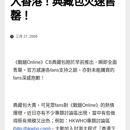
入香港！典藏包火速售
罄！
三月 27, 2009
《戰鎚Online》CB典藏包剛於早前推出，瞬即全面
售罄，官方感謝各fans支持之餘，亦對未能購買的
fans深感抱歉！
典藏包大賣，可見眾fans對《戰鎚Online》的熱情
爆燈。近日亦有不少專題討論區出現，當中有些做
得既有規模又出色；例如：HKWHO專題討論區
(
http://hkwho.com
)，主動加入封測主程式「香港下