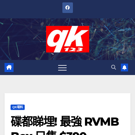
跳
至
內
容
QK場料
碟都睇埋! 最強 RVMB