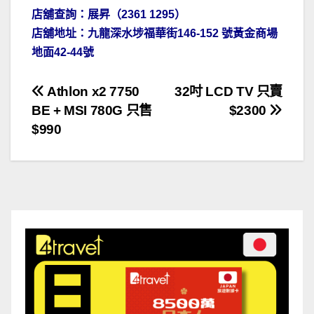
店舖查詢：展昇（2361 1295）
店舖地址：九龍深水埗福華街146-152 號黃金商場
地面42-44號
文
Athlon x2 7750
32吋 LCD TV 只賣
BE + MSI 780G 只售
$2300
章
$990
導
覽