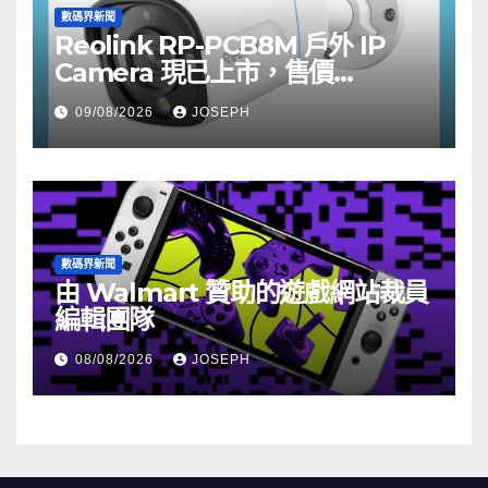
數碼界新聞
Reolink RP-PCB8M 戶外 IP
Camera 現已上市，售價
HK$722
09/08/2026
JOSEPH
數碼界新聞
由 Walmart 贊助的遊戲網站裁員
編輯團隊
08/08/2026
JOSEPH