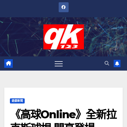
跳
至
內
容
遊戲新聞
《高球Online》全新拉