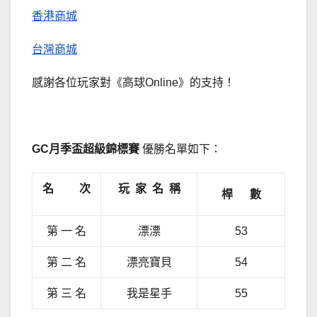
香港商城
台灣商城
感謝各位玩家對《高球Online》的支持！
GC月季盃超級錦標賽
優勝名單如下：
名 次
玩 家 名 稱
桿 數
第 一 名
漂漂
53
第 二 名
漂亮寶貝
54
第 三 名
我是星手
55