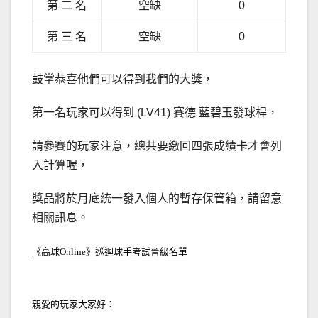
第 二 名
空缺
0
第 三 名
空缺
0
鼓掌恭喜他們可以得到我們的大獎，
第一名玩家可以得到 (LV41) 賽德 藍碧玉發球桿，
請參賽的玩家注意，總共要繳回四張成績卡才會列
入計算喔，
獎品將於月底統一發入個人的暫存保管箱，請留意
相關訊息。
《高球Online》巡迴球手考試晉級名單
親愛的玩家大家好：