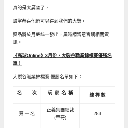
真的是太厲害了，
鼓掌恭喜他們可以得到我們的大獎，
獎品將於月底統一發出，屆時請留意官網相關資
訊。
《高球Online》3月份，大裂谷職業錦標賽優勝名
單！
大裂谷職業錦標賽 優勝名單如下：
名 次
玩 家 名 稱
總 桿 數
正義集團總裁
第 一 名
283
(華哥)