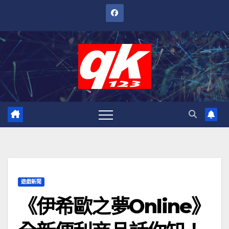
跳
至
內
容
遊戲新聞
《伊希歐之夢Online》