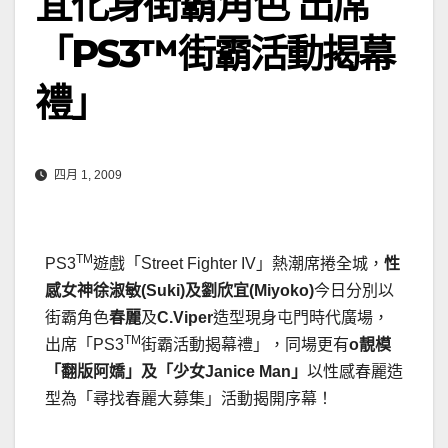
宜化身街霸角色 出席
「PS3™街霸活動揭幕
禮」
四月 1, 2009
TM
PS3
遊戲「Street Fighter IV」熱潮席捲全城，
性
感女神徐淑敏
(Suki)
及劉欣宜
(Miyoko)
今日分別以
街霸角色
春麗
及
C.Viper
造型現身屯門時代廣場，
TM
出席「PS3
街霸活動揭幕禮」，同場更有
o
靚模
「翻版阿嬌」及「少女
Janice Man
」
以性感春麗造
型為「尋找春麗大募集」活動揭開序幕！