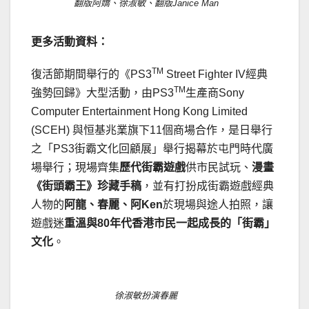
翻版阿嬌、徐淑敏、翻版Janice Man
更多活動資料：
TM
復活節期間舉行的《PS3
Street Fighter IV經典
TM
強勢回歸》大型活動，由PS3
生產商Sony
Computer Entertainment Hong Kong Limited
(SCEH) 與恒基兆業旗下11個商場合作，是日舉行
之「PS3街霸文化回顧展」舉行揭幕於屯門時代廣
場舉行；現場齊集
歷代街霸遊戲
供市民試玩、
漫畫
《街頭霸王》珍藏手稿
，並有打扮成街霸遊戲經典
人物的
阿龍、春麗、阿
Ken
於現場與途人拍照，讓
遊戲迷
重溫與
80
年代香港市民一起成長的「街霸」
文化
。
徐淑敏扮演春麗