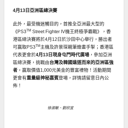
4
月
13
日亞洲區總決賽
此外，最受機迷觸目的，首推全亞洲最大型的
TM
《PS3
Street Fighter IV機王終極爭霸戰》，香
港區總決賽將於4月12日於沙田中心舉行，勝出者
TM
可贏取PS3
主機及許景琛親筆繪畫手掣；香港區
代表更會於
4
月
13
日現身屯門時代廣場
，參加亞洲
區總決賽，挑戰由
台灣及韓國遠道而來的亞洲區強
者
，贏取價值1,000元美金的豐富禮物！活動期間
更會有
重量級神秘嘉賓
登場，詳情請留意日內公
佈！
徐淑敏、劉欣宜