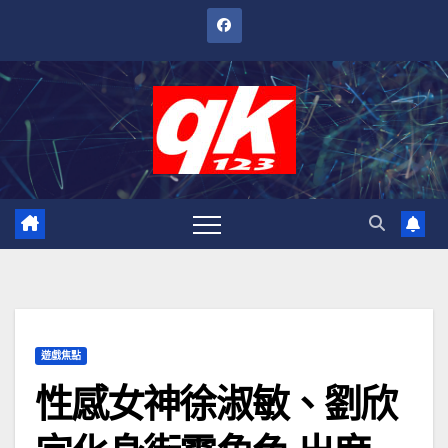
跳
至
內
容
遊戲焦點
性感女神徐淑敏、劉欣