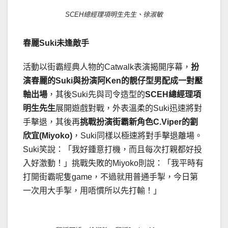
SCEH總經理項明生先生、徐淑敏
春麗
Suki
未逢敵手
活動以街霸經典人物的Catwalk表演揭開序幕，
扮
演春麗的
Suki
與扮演阿
Ken
的靚仔型男配成一對壓
軸出場
，其後Suki先與司令造型的
SCEH
總經理項
明生先生
展開遊戲對戰，外表溫柔的Suki迅速將對
手擊退，其後再
挑戰扮演街霸新角色
C.Viper
的劉
欣宜
(Miyoko)
，Suki同樣以極速將對手擊退離場。
Suki笑說：「我好鍾意打機，而且每次打親都好投
入好激動！」挑戰失敗的Miyoko則說：「我平時有
打開街霸呢隻game，不過就用普通手掣，今日第
一次用大手掣，用唔慣所以先打輸！」