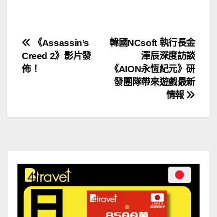
文
《Assassin’s
韓國NCsoft 執行長金
Creed 2》影片發
澤辰深度訪談
章
佈！
《AION永恆紀元》研
導
發團隊帶來遊戲最新
情報
覽