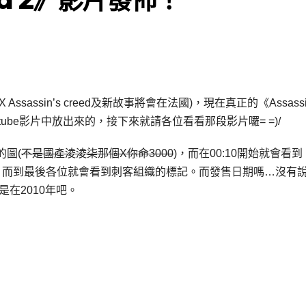
Assassin’s creed及新故事將會在法國)，現在真正的《Assassi
tube影片中放出來的，接下來就請各位看看那段影片囉= =)/
圖(
不是國產淩淩柒那個X你命3000
)，而在00:10開始就會看到
刺客袖裡劍，而到最後各位就會看到刺客組織的標記。而發售日期嗎…沒有
樣都是在2010年吧。