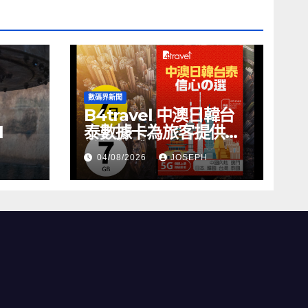
數碼界新聞
B4travel 中澳日韓台
l
泰數據卡為旅客提供無
縫網絡體驗
04/08/2026
JOSEPH