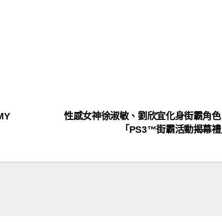
MY
性感女神徐淑敏、劉欣宜化身街霸角色
「PS3™街霸活動揭幕