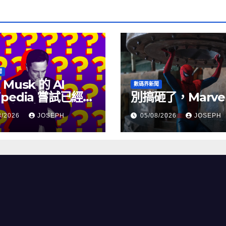
聞
 Musk 的 AI
數碼界新聞
ipedia 嘗試已經幾
別搞砸了，Marve
沒有更新了
8/2026
JOSEPH
05/08/2026
JOSEPH