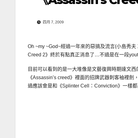
四月 7, 2009
Oh ~my ~God~經過一年來的惡搞及流言(小島秀夫 X 
Creed 2》終於有點真正消息了…不過是在一段you
目前可以看到的是一大堆像是文藝復興時期達文西的
《Assassin’s creed》裡面的招牌武器
過應該會是和《Splinter Cell：Conviction》一