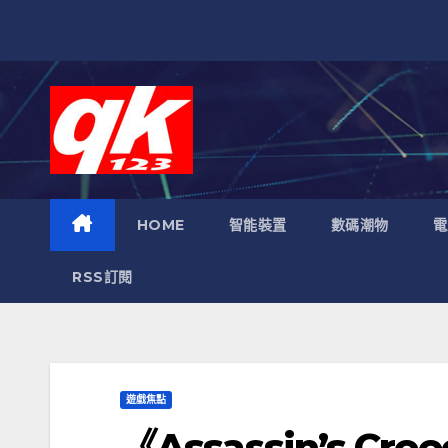
跳
至
內
容
HOME
智能裝置
數碼潮物
電
RSS訂閱
遊戲焦點
《Assassin’s C