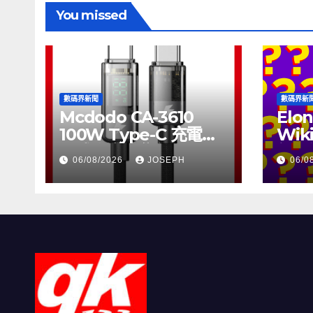
You missed
數碼界新聞
數碼界新
Mcdodo CA-3610
Elon
100W Type-C 充電線
Wik
正式上市，售價
個月
06/08/2026
JOSEPH
06/0
HK$115